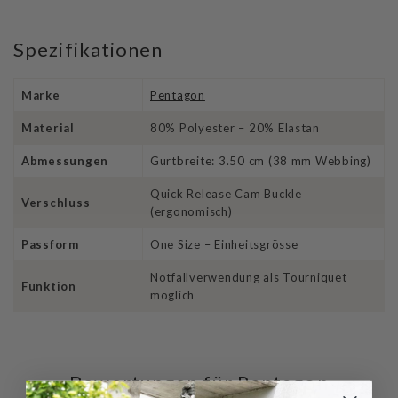
Spezifikationen
Marke
Pentagon
Material
80% Polyester – 20% Elastan
Abmessungen
Gurtbreite: 3.50 cm (38 mm Webbing)
Quick Release Cam Buckle
Verschluss
(ergonomisch)
Passform
One Size – Einheitsgrösse
Notfallverwendung als Tourniquet
Funktion
möglich
Bewertungen für Pentagon