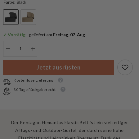
Farbe:
Black
✔
 Vorrätig
 - geliefert am
 Freitag, 07. Aug
Menge
Menge
verringern
erhöhen
für
für
Pentagon
Pentagon
Jetzt ausrüsten
Hemantas
Hemantas
Elastic
Elastic
Belt
Belt
Kostenlose Lieferung
30 Tage Rückgaberecht
Der Pentagon Hemantas Elastic Belt ist ein vielseitiger
Alltags- und Outdoor-Gürtel, der durch seine hohe
Elastizität und Leichtigkeit überzeugt. Dank des