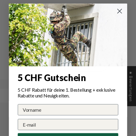
Bewertungen für Pentagon
Echo CB Pouch
Schreiben Sie die erste Bewertung
Schreibe
Eine
eine
Frage
Bewertung
stellen
★ Bewertungen
5 CHF Gutschein
5 CHF Rabatt für deine 1.
Bestellung
+ exklusive
Rabatte und Neuigkeiten.