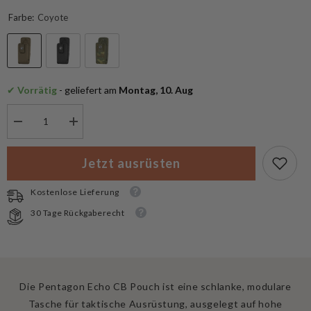
Farbe:
Coyote
✔
 Vorrätig
 - geliefert am
 Montag, 10. Aug
Menge
Menge
verringern
erhöhen
für
für
Pentagon
Pentagon
Jetzt ausrüsten
Echo
Echo
CB
CB
Pouch
Pouch
Kostenlose Lieferung
30 Tage Rückgaberecht
Die Pentagon Echo CB Pouch ist eine schlanke, modulare
Tasche für taktische Ausrüstung, ausgelegt auf hohe
Belastbarkeit und flexible Nutzung. Gefertigt aus