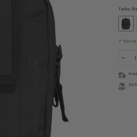
Farbe:
Bl
✔
 Vorrät
Menge
verringe
für
Pentag
Kost
Axon
Utility
30 T
Pouch