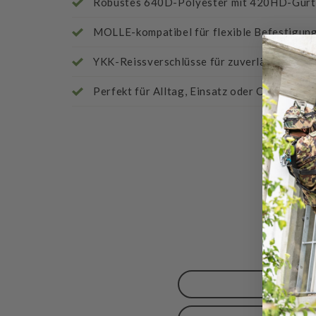
Robustes 640D-Polyester mit 420HD-Gur
MOLLE-kompatibel für flexible Befestigun
YKK-Reissverschlüsse für zuverlässigen Zu
Perfekt für Alltag, Einsatz oder Outdoor-
Be