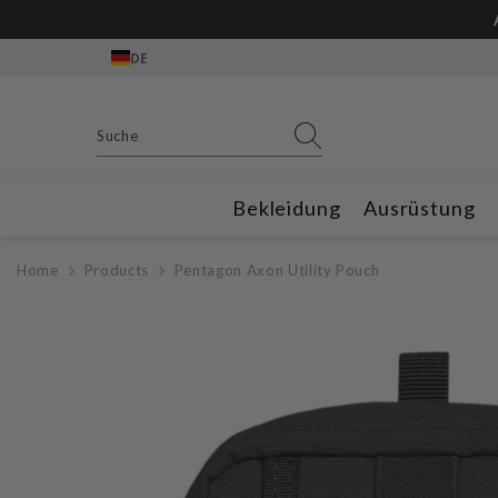
Zum Inhalt springen
DE
Bekleidung
Ausrüstung
Home
Products
Pentagon Axon Utility Pouch