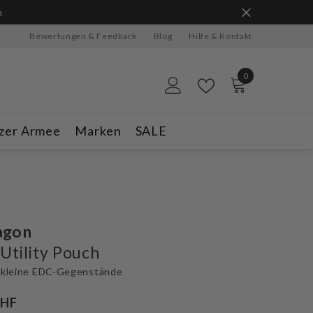
n
Bewertungen & Feedback
Blog
Hilfe & Kontakt
0
0
Artikel
zer Armee
Marken
SALE
agon
Utility Pouch
r kleine EDC-Gegenstände
CHF