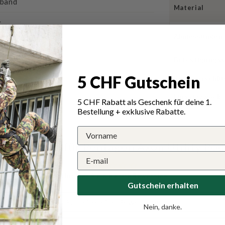
tband
Material
g
Abmessungen
griff
Befestigungs
Abenteuer
5 CHF Gutschein
Reissverschlü
Einsatzzweck
5 CHF Rabatt als Geschenk für deine 1.
Bestellung + exklusive Rabatte.
wertungen für Pentagon Axon Utility Po
Schreiben Sie die erste Bewertung
Gutschein erhalten
Schreibe eine Bewertung
Nein, danke.