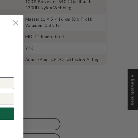
100% Polyester 640D Gurtband:
420HD Nylon Webbing
Masse: 11 × 5 × 16 cm (B x T x H)
Volumen: 0.8 Liter
system
MOLLE-kompatibel
sse
YKK
Admin-Pouch, EDC, taktisch & Alltag
★ Bewertungen
uch