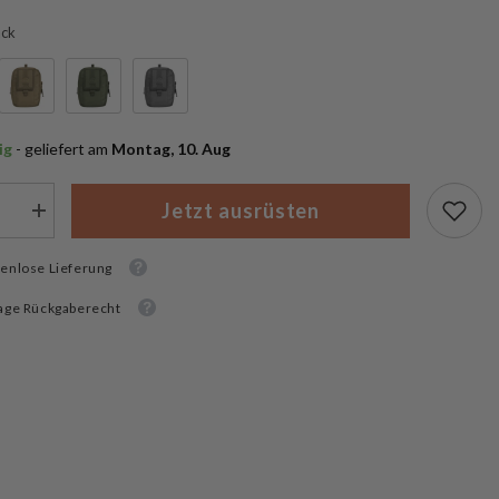
ack
ig
 - geliefert am
 Montag, 10. Aug
Jetzt ausrüsten
Menge
rn
erhöhen
für
on
enlose Lieferung
Pentagon
Axon
Utility
age Rückgaberecht
Pouch