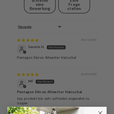
Schreibe
Eine
eine
Frage
Bewertung
stellen
Sort by
28/11/2025
Severin H.
Pentagon Skiron Allwetter Halsschal
20/05/2025
MF
Pentagon Skiron Allwetter Halsschal
top produkt bin sehr zufrieden angenehm zu
tragen