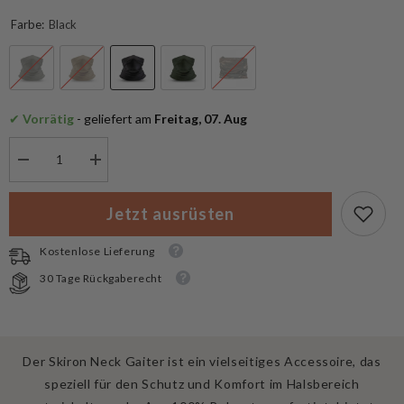
Farbe:
Black
✔
 Vorrätig
 - geliefert am
 Freitag, 07. Aug
Menge
Menge
verringern
erhöhen
für
für
Pentagon
Pentagon
Jetzt ausrüsten
Halstuch
Halstuch
Skiron
Skiron
Allwetter
Allwetter
Kostenlose Lieferung
30 Tage Rückgaberecht
Der Skiron Neck Gaiter ist ein vielseitiges Accessoire, das
speziell für den Schutz und Komfort im Halsbereich