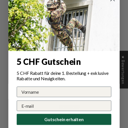
20/05/2025
SEOSven
Geliefert wie bestellt
Passt wunderbar!
24/04/2025
★ Bewertungen
5 CHF Gutschein
Janine P.
Angenehmer Schal
5 CHF Rabatt für deine 1.
Bestellung
+ exklusive
Rabatte und Neuigkeiten.
Angenehmer Schlauchschal
06/03/2025
Alessandro F.
Pentagon Skiron Allwetter Halsschal
Gutschein erhalten