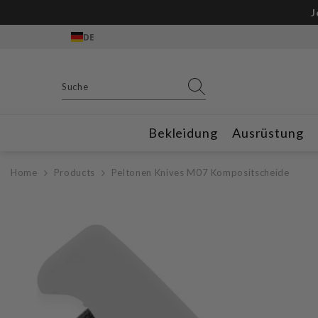
Zum Inhalt springen
J
DE
Bekleidung
Ausrüstung
Home
Products
Peltonen Knives M07 Kompositscheide