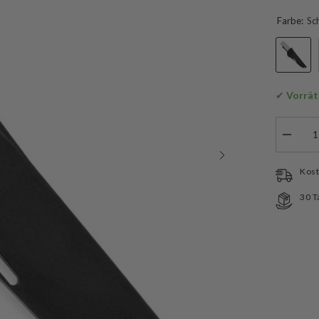
Farbe:
Sc
✔
 Vorrät
Menge
verringe
für
Peltone
Kost
Knives
M07
30 T
Komposi