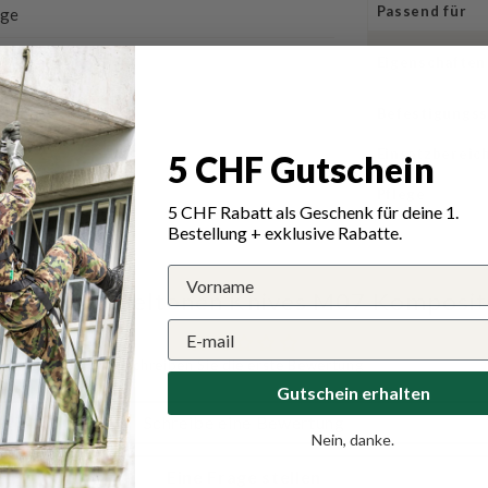
Passend für
nge
tonen M07 Messer
Eigenschaften
ption
Befestigungs
atz
Einsatzbereic
5 CHF Gutschein
Pflege
5 CHF Rabatt als Geschenk für deine 1.
Bestellung + exklusive Rabatte.
ungen für Peltonen Knives M07 Komposit
Schreiben Sie die erste Bewertung
Gutschein erhalten
Schreibe eine Bewertung
Nein, danke.
Eine Frage stellen