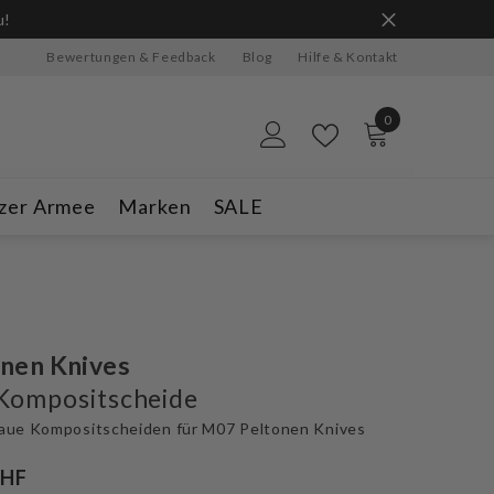
u!
Bewertungen & Feedback
Blog
Hilfe & Kontakt
0
0
Artikel
zer Armee
Marken
SALE
nen Knives
Kompositscheide
aue Kompositscheiden für M07 Peltonen Knives
CHF