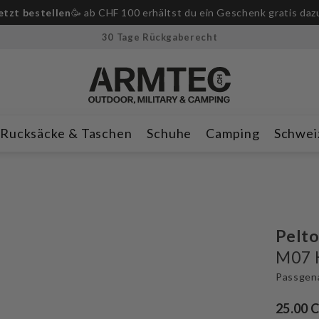
etzt bestellen
🥳 ab CHF 100 erhältst du ein Geschenk gratis daz
30 Tage Rückgaberecht
Rucksäcke & Taschen
Schuhe
Camping
Schwei
Pelto
M07 
Passgen
25.00 