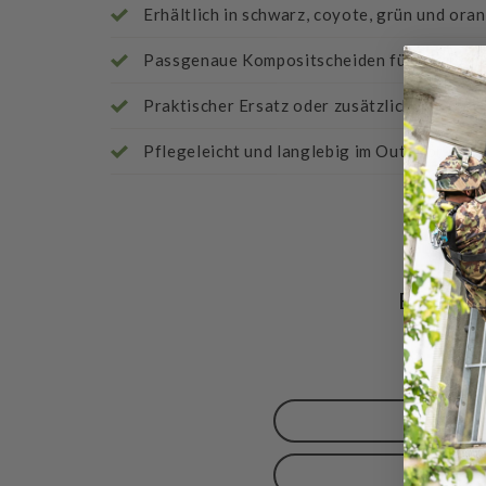
Erhältlich in schwarz, coyote, grün und ora
Passgenaue Kompositscheiden für das Pel
Praktischer Ersatz oder zusätzliche Trageo
Pflegeleicht und langlebig im Outdoor-Eins
Bewert