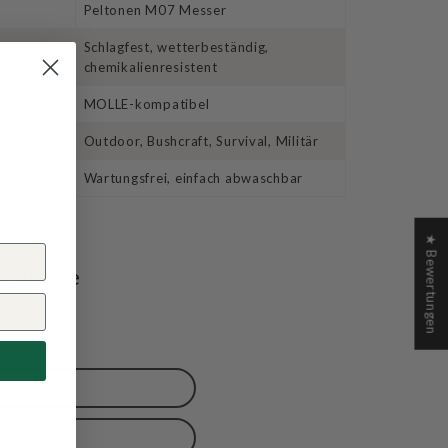
Peltonen M07 Messer
Schlagfest, wetterbeständig,
chemikalienresistent
system
MOLLE-kompatibel
h
Outdoor, Bushcraft, Survival, Militär
Wartungsfrei, einfach abwaschbar
★ Bewertungen
scheide