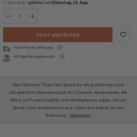
✔
 Vorrätig
 - geliefert am
 Dienstag, 11. Aug
Menge
Menge
verringern
erhöhen
für
für
Optimus
Optimus
Jetzt ausrüsten
Camping
Camping
Spork
Spork
faltbar
faltbar
Kostenlose Lieferung
Titanium
Titanium
30 Tage Rückgaberecht
Der Optimus Titan Falt-Spork ist ein praktisches und
ultraleichtes Besteckstück für Outdoor-Abenteurer, die
Wert auf Funktionalität und Minimalismus legen. Dieser
Spork, eine Kombination aus Löffel und Gabel, ist aus
Reintitan…
Weiterlesen