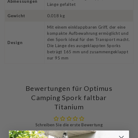
Abmessungen
Länge gefaltet
Gewicht
0.018 kg
Mit einem einklappbaren Griff, der eine
kompakte Aufbewahrung ermöglicht und
den Spork ideal für den Transport macht.
Design
Die Länge des ausgeklappten Sporks
beträgt 165 mm und zusammengeklappt
nur 95 mm
Bewertungen für Optimus
Camping Spork faltbar
Titanium
Schreiben Sie die erste Bewertung