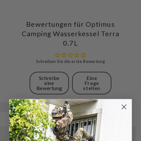
Bewertungen für Optimus
Camping Wasserkessel Terra
0.7L
Schreiben Sie die erste Bewertung
Schreibe
Eine
eine
Frage
Bewertung
stellen