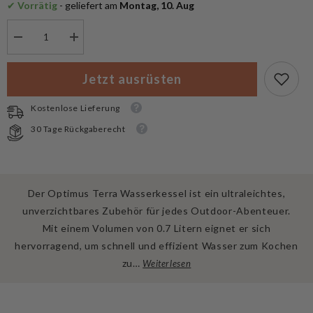
✔
 Vorrätig
 - geliefert am
 Montag, 10. Aug
Menge
Menge
verringern
erhöhen
für
für
Optimus
Optimus
Jetzt ausrüsten
Camping
Camping
Wasserkessel
Wasserkessel
Terra
Terra
Kostenlose Lieferung
0.7L
0.7L
30 Tage Rückgaberecht
Der Optimus Terra Wasserkessel ist ein ultraleichtes,
unverzichtbares Zubehör für jedes Outdoor-Abenteuer.
Mit einem Volumen von 0.7 Litern eignet er sich
hervorragend, um schnell und effizient Wasser zum Kochen
zu…
Weiterlesen