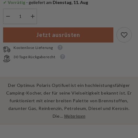
✔
 Vorrätig
 - geliefert am
 Dienstag, 11. Aug
Menge
Menge
verringern
erhöhen
für
für
Optimus
Optimus
Jetzt ausrüsten
Mehrstoffkocher
Mehrstoffkocher
Polaris
Polaris
Optifuel
Optifuel
Kostenlose Lieferung
30 Tage Rückgaberecht
Der Optimus Polaris Optifuel ist ein hochleistungsfähiger
Camping-Kocher, der für seine Vielseitigkeit bekannt ist. Er
funktioniert mit einer breiten Palette von Brennstoffen,
darunter Gas, Reinbenzin, Petroleum, Diesel und Kerosin.
Die…
Weiterlesen