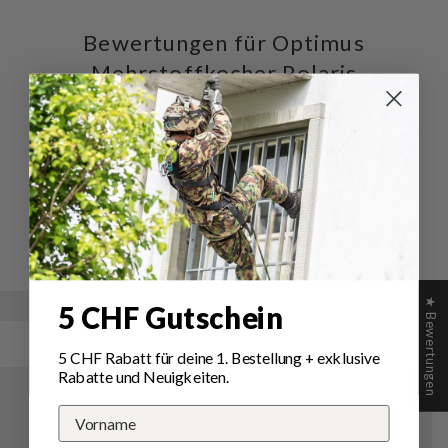
Bewertungen für Optimus
Mehrstoffkocher Polaris
Optifuel
Schreiben Sie die erste Bewertung
Schreibe
Eine
eine
Frage
Bewertung
stellen
★ Bewertungen
5 CHF Gutschein
5 CHF Rabatt für deine 1.
Bestellung
+ exklusive
Rabatte und Neuigkeiten.