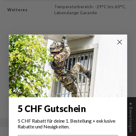
Temperaturbereich: -29°C bis 60°C,
Weiteres
Lebenslange Garantie
Bewertungen für NANUK
Pistolenkoffer 918 Revolver
3UP
Schreiben Sie die erste Bewertung
Schreibe
Eine
eine
Frage
Bewertung
stellen
★ Bewertungen
5 CHF Gutschein
5 CHF Rabatt für deine 1.
Bestellung
+ exklusive
Rabatte und Neuigkeiten.