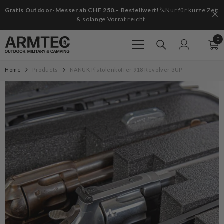
Zum Inhalt springen
Gratis Outdoor-Messer ab CHF 250.– Bestellwert!
🔪Nur für kurze Zeit
& solange Vorrat reicht.
0
0
Art
Home
Products
NANUK Pistolenkoffer 918 Revolver 3UP