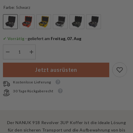
Farbe:
Schwarz
✔
 Vorrätig
 - geliefert am
 Freitag, 07. Aug
Menge
Menge
verringern
erhöhen
für
für
NANUK
NANUK
Jetzt ausrüsten
Pistolenkoffer
Pistolenkoffer
918
918
Revolver
Revolver
Kostenlose Lieferung
3UP
3UP
30 Tage Rückgaberecht
Der NANUK 918 Revolver 3UP Koffer ist die ideale Lösung
für den sicheren Transport und die Aufbewahrung von bis