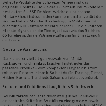
originale
T-Shirt 06
, sowie das
T-Shirt aus Baumwolle
mit
besticktem SUISSE Emblem, welche du in unserem
Military Shop findest. In den Sommermonaten gehört der
Boonie Hat
zur Standardbekleidung im Militär und ist
auch für zivile Outdoor-Abenteuer ideal. Für die kälteren
Monate eignen sich die
Fleecejacke
, sowie das
Rollshirt
06
für eine optimale Wärmeregulierung im Einsatz und in
der Freizeit.
Geprüfte Ausrüstung
Dank unserer vielfältigen Auswahl von
Militär
Rucksäcken
und
Trinkrucksäcken
findet jeder das
passende Produkt – vom kompakten Daypack bis zum
robusten Einsatzrucksack. So bist du für Training, Dienst,
Hiking, Bushcraft und jede Saison perfekt ausgerüstet.
Schuhe und felddiensttaugliches Schuhwerk
Bei
Militärschuhen
ist felddiensttaugliches Schuhwerk
ein zentrales Kriterium. Wir führen eine grosse Auswahl
an Einsatzstiefeln, Trekking- und Outdoorschuhen. HAIX,