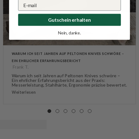
Gutschein erhalten
Nein, danke.
WARUM ICH SEIT JAHREN AUF PELTONEN KNIVES SCHWÖRE –
EIN EHRLICHER ERFAHRUNGSBERICHT
Frank T.
Warum ich seit Jahren auf Peltonen Knives schwöre –
Ein ehrlicher Erfahrungsbericht aus der Praxis:
Messerleistung, Stahlhärte, Ergonomie präzise bewertet.
Weiterlesen