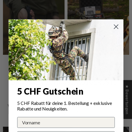
Leuchtmittel
Camping Kochen
DRAUSSEN ZUHAUSE. AUSGERÜSTET
MIT ARMTEC.CH
★ Bewertungen
5 CHF Gutschein
Hier findest du die wichtigsten Neuerungen, Insider-
Wissen und praktische Tipps & Tricks – kompakt und
5 CHF Rabatt für deine 1.
Bestellung
+ exklusive
Rabatte und Neuigkeiten.
einsatzbereit.