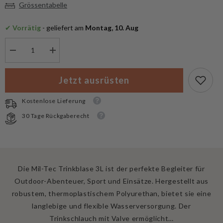
Grössentabelle
✔
 Vorrätig
 - geliefert am
 Montag, 10. Aug
Menge
Menge
verringern
erhöhen
für
für
Mil-
Mil-
Jetzt ausrüsten
Tec
Tec
Trinkblase
Trinkblase
3L
3L
Kostenlose Lieferung
30 Tage Rückgaberecht
Die Mil-Tec Trinkblase 3L ist der perfekte Begleiter für
Outdoor-Abenteuer, Sport und Einsätze. Hergestellt aus
robustem, thermoplastischem Polyurethan, bietet sie eine
langlebige und flexible Wasserversorgung. Der
Trinkschlauch mit Valve ermöglicht…