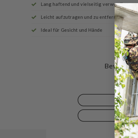
Lang haftend und vielseitig verwendbar
Leicht aufzutragen und zu entfernen
Ideal für Gesicht und Hände
Bewertung