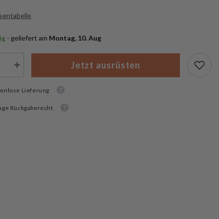
sentabelle
ig
 - geliefert am
 Montag, 10. Aug
Jetzt ausrüsten
Menge
rn
erhöhen
für
enlose Lieferung
Mil-
Tec
minkset
Tarnschminkset
age Rückgaberecht
5
Farben
mit
Spiegel