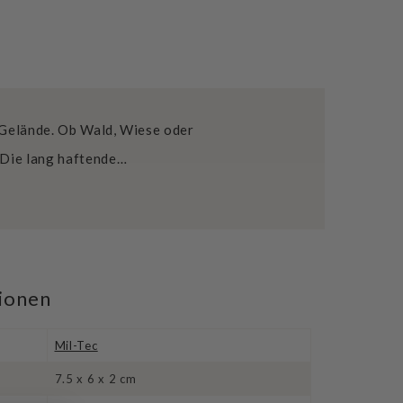
m Gelände. Ob Wald, Wiese oder
. Die lang haftende…
tionen
Mil-Tec
7.5 x 6 x 2 cm