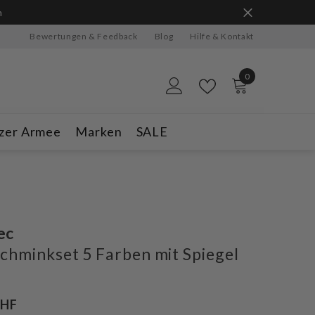
n
Bewertungen & Feedback
Blog
Hilfe & Kontakt
0
0
Artikel
zer Armee
Marken
SALE
ec
chminkset 5 Farben mit Spiegel
CHF