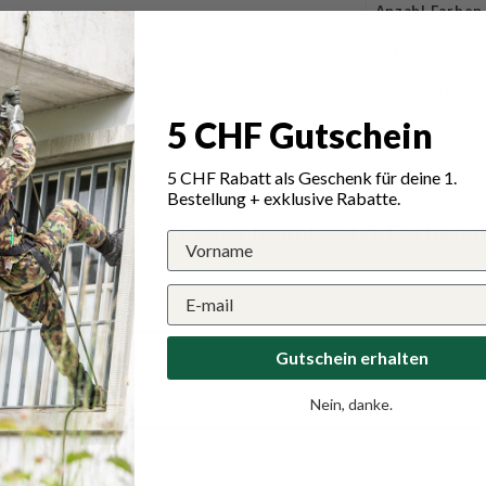
Anzahl Farben
Verpackung
Anwendung
5 CHF Gutschein
5 CHF Rabatt als Geschenk für deine 1.
Bestellung + exklusive Rabatte.
en für Mil-Tec Tarnschminkset 5 Farben m
Schreiben Sie die erste Bewertung
Schreibe eine Bewertung
Gutschein erhalten
Nein, danke.
Eine Frage stellen