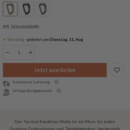
Grössentabelle
✔
 Vorrätig
 - geliefert am
 Dienstag, 11. Aug
Menge
Menge
verringern
erhöhen
für
für
Mil-
Mil-
Jetzt ausrüsten
Tec
Tec
Tactical
Tactical
Karabiner
Karabiner
Kostenlose Lieferung
Molle
Molle
30 Tage Rückgaberecht
Der Tactical Karabiner Molle ist ein Muss für jeden
Outdoor-Enthusiasten und Taktikliebhaber. Hergestellt