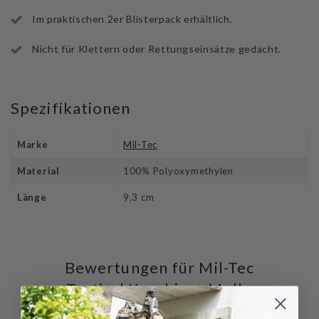
Im praktischen 2er Blisterpack erhältlich.
Nicht für Klettern oder Rettungseinsätze gedacht.
Spezifikationen
Marke
Mil-Tec
Material
100% Polyoxymethylen
Länge
9,3 cm
Bewertungen für Mil-Tec
Tactical Karabiner Molle