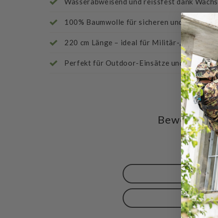
Wasserabweisend und reissfest dank Wach
100% Baumwolle für sicheren und flexiblen 
220 cm Länge – ideal für Militär-, Wander-
Perfekt für Outdoor-Einsätze und anspruch
Bewertunge