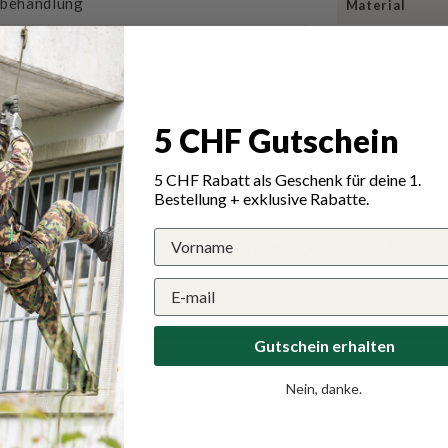
sbehandlung
Material
Abmessungen
Sitz
Farbe
 und Arbeitsschuhe
Eigenschaften
svolle Aktivitäten
5 CHF Gutschein
5 CHF Rabatt als Geschenk für deine 1.
Bestellung + exklusive Rabatte.
n für Mil-Tec Schnürsenkel gewachst sch
Schreiben Sie die erste Bewertung
Gutschein erhalten
Schreibe eine Bewertung
Nein, danke.
Eine Frage stellen