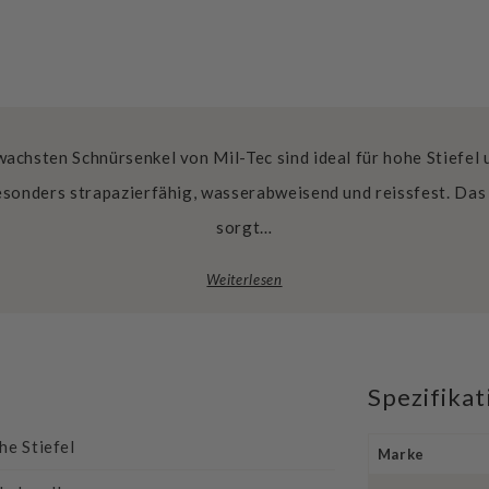
wachsten Schnürsenkel von Mil-Tec sind ideal für hohe Stiefel 
sonders strapazierfähig, wasserabweisend und reissfest. Da
sorgt…
Weiterlesen
Spezifika
he Stiefel
Marke