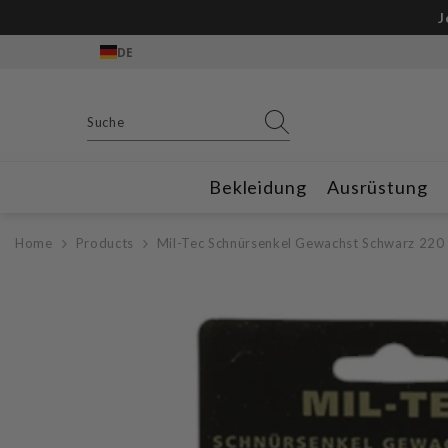
Zum Inhalt springen
Gratis Outdoor
DE
Bekleidung
Ausrüstung
Home
Products
Mil-Tec Schnürsenkel Gewachst Schwarz 22