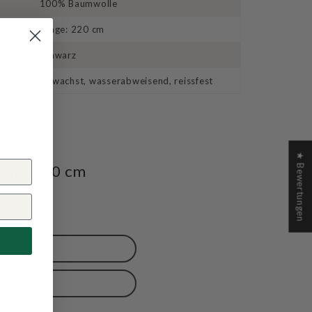
100% Baumwolle
Länge: 220 cm
Schwarz
Gewachst, wasserabweisend, reissfest
★ Bewertungen
warz 220 cm