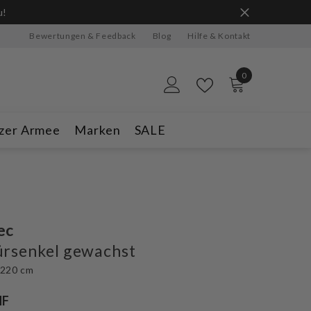
ge Vorrat reicht.
Bewertungen & Feedback
Blog
Hilfe & Kontakt
0
0
Artikel
zer Armee
Marken
SALE
ec
ürsenkel gewachst
 220 cm
HF