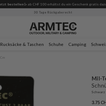
-Messer ab CHF 250.– Bestellwert!
🔪Nur für kurze Zeit & solan
30 Tage Rückgaberecht
Rucksäcke & Taschen
Schuhe
Camping
Schwei
0 Cm
Mil-T
Schn
Schwarz
3.75 C