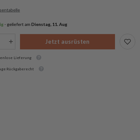
sentabelle
ig
 - geliefert am
 Dienstag, 11. Aug
Jetzt ausrüsten
Menge
rn
erhöhen
für
enlose Lieferung
Mil-
Tec
enkel
Schnürsenkel
age Rückgaberecht
st
gewachst
z
schwarz
220
cm