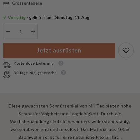
Grössentabelle
✔
 Vorrätig
 - geliefert am
 Dienstag, 11. Aug
Menge
Menge
verringern
erhöhen
für
für
Mil-
Mil-
Jetzt ausrüsten
Tec
Tec
Schnürsenkel
Schnürsenkel
gewachst
gewachst
Kostenlose Lieferung
schwarz
schwarz
180
180
30 Tage Rückgaberecht
cm
cm
Diese gewachsten Schnürsenkel von Mil-Tec bieten hohe
Strapazierfähigkeit und Langlebigkeit. Durch die
Wachsbehandlung sind sie besonders widerstandsfähig,
wasserabweisend und reissfest. Das Material aus 100%
Baumwolle sorgt für eine natürliche Flexibilität…