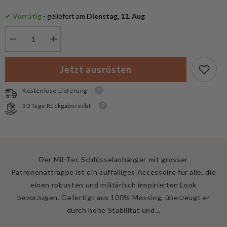
✔
 Vorrätig
 - geliefert am
 Dienstag, 11. Aug
Menge
Menge
verringern
erhöhen
für
für
Mil-
Mil-
Jetzt ausrüsten
Tec
Tec
Schlüsselanhänger
Schlüsselanhänger
mit
mit
Kostenlose Lieferung
Patrone
Patrone
Gross
Gross
30 Tage Rückgaberecht
Der Mil-Tec Schlüsselanhänger mit grosser
Patronenattrappe ist ein auffälliges Accessoire für alle, die
einen robusten und militärisch inspirierten Look
bevorzugen. Gefertigt aus 100% Messing, überzeugt er
durch hohe Stabilität und…