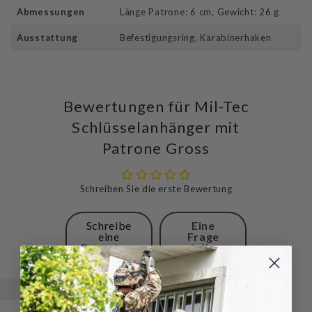
Abmessungen
Länge Patrone: 6 cm, Gewicht: 26 g
Ausstattung
Befestigungsring, Karabinerhaken
Bewertungen für Mil-Tec
Schlüsselanhänger mit
Patrone Gross
Schreiben Sie die erste Bewertung
Schreibe
Eine
eine
Frage
Bewertung
stellen