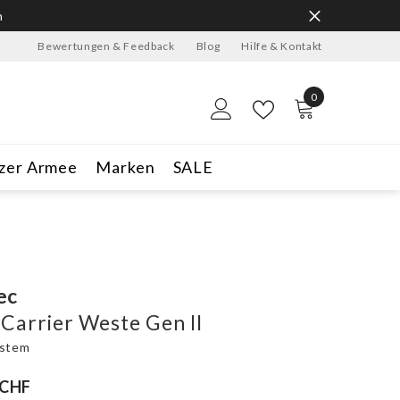
n
Bewertungen & Feedback
Blog
Hilfe & Kontakt
0
0
Artikel
zer Armee
Marken
SALE
ec
 Carrier Weste Gen II
ystem
 CHF