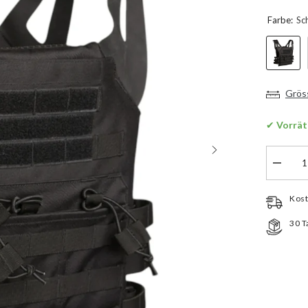
Farbe:
Sc
Grös
✔
 Vorrät
Menge
verringe
für
Mil-
Kost
Tec
Plate
30 T
Carrier
Weste
Gen
II