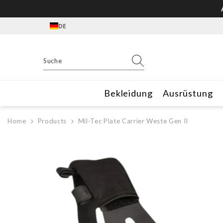
Zum Inhalt springen
DE
Bekleidung
Ausrüstung
Home
Products
Mil-Tec Plate Carrier Weste Gen II