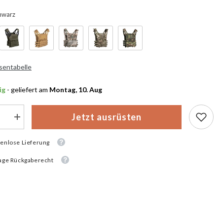
hwarz
sentabelle
ig
 - geliefert am
 Montag, 10. Aug
Jetzt ausrüsten
Menge
rn
erhöhen
für
enlose Lieferung
Mil-
Tec
Plate
age Rückgaberecht
Carrier
Weste
Gen
II