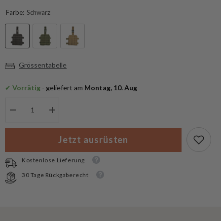
Farbe:
Schwarz
Grössentabelle
✔
 Vorrätig
 - geliefert am
 Montag, 10. Aug
Menge
Menge
verringern
erhöhen
für
für
Mil-
Mil-
Jetzt ausrüsten
Tec
Tec
Molle
Molle
Beinadapter
Beinadapter
Kostenlose Lieferung
30 Tage Rückgaberecht