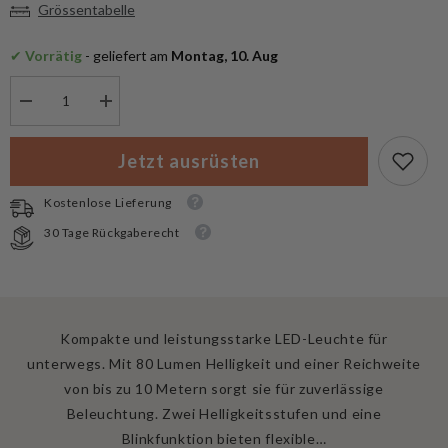
Grössentabelle
✔
 Vorrätig
 - geliefert am
 Montag, 10. Aug
Menge
Menge
verringern
erhöhen
für
für
Mil-
Mil-
Jetzt ausrüsten
Tec
Tec
Mini
Mini
Key
Key
Kostenlose Lieferung
Chain
Chain
Light
Light
30 Tage Rückgaberecht
Kompakte und leistungsstarke LED-Leuchte für
unterwegs. Mit 80 Lumen Helligkeit und einer Reichweite
von bis zu 10 Metern sorgt sie für zuverlässige
Beleuchtung. Zwei Helligkeitsstufen und eine
Blinkfunktion bieten flexible…