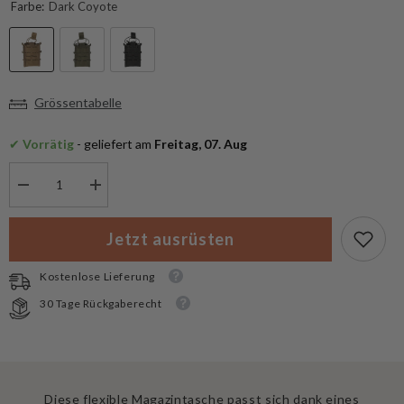
Farbe:
Dark Coyote
Grössentabelle
✔
 Vorrätig
 - geliefert am
 Freitag, 07. Aug
Menge
Menge
verringern
erhöhen
für
für
Mil-
Mil-
Jetzt ausrüsten
Tec
Tec
Magazintasche
Magazintasche
Open
Open
Kostenlose Lieferung
Top
Top
Flex
Flex
30 Tage Rückgaberecht
Single
Single
Diese flexible Magazintasche passt sich dank eines