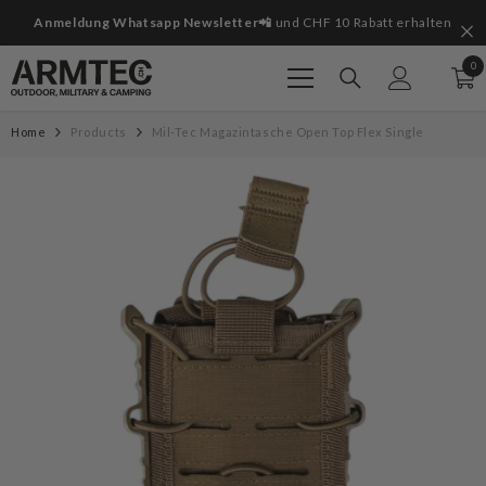
Zum Inhalt springen
it
Anmeldung Whatsapp Newsletter📲
und CHF 10 Rabatt erhalten
0
0
Art
Home
Products
Mil-Tec Magazintasche Open Top Flex Single