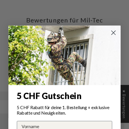
Bewertungen für Mil-Tec
Magazintasche Open Top
Flex Single
Schreiben Sie die erste Bewertung
Schreibe
Eine
eine
Frage
Bewertung
stellen
★ Bewertungen
5 CHF Gutschein
5 CHF Rabatt für deine 1.
Bestellung
+ exklusive
Rabatte und Neuigkeiten.