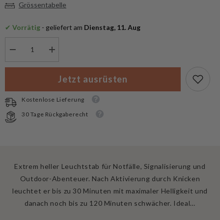
Grössentabelle
✔
 Vorrätig
 - geliefert am
 Dienstag, 11. Aug
Menge
Menge
verringern
erhöhen
für
für
Mil-
Mil-
Jetzt ausrüsten
Tec
Tec
Leuchtstab
Leuchtstab
Ultra
Ultra
Kostenlose Lieferung
Weiss
Weiss
30 Tage Rückgaberecht
Extrem heller Leuchtstab für Notfälle, Signalisierung und
Outdoor-Abenteuer. Nach Aktivierung durch Knicken
leuchtet er bis zu 30 Minuten mit maximaler Helligkeit und
danach noch bis zu 120 Minuten schwächer. Ideal…