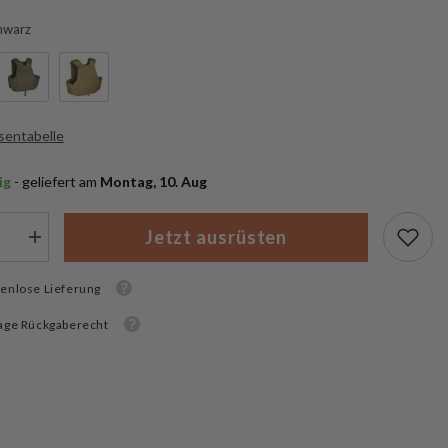
hwarz
sentabelle
ig
 - geliefert am
 Montag, 10. Aug
Jetzt ausrüsten
Menge
rn
erhöhen
für
enlose Lieferung
Mil-
Tec
Laser
age Rückgaberecht
Cut
Carrier
Weste