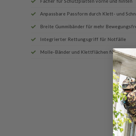
Fächer für Schutzplatten vorne und hinten
Anpassbare Passform durch Klett- und Schn
Breite Gummibänder für mehr Bewegungsfre
Integrierter Rettungsgriff für Notfälle
Molle-Bänder und Klettflächen für maximale