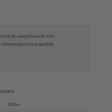
Durch das spezielle Laser-Cut-
e Schultergurte mit doppeltem
tionen
Mil-Tec