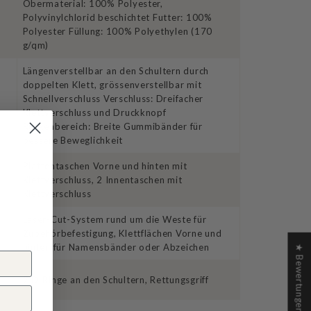
Obermaterial: 100% Polyester,
Polyvinylchlorid beschichtet Futter: 100%
Polyester Füllung: 100% Polyethylen (170
g/qm)
Längenverstellbar an den Schultern durch
doppelten Klett, grössenverstellbar mit
Schnellverschluss Verschluss: Dreifacher
Klettverschluss und Druckknopf
Rückenbereich: Breite Gummibänder für
bessere Beweglichkeit
Plattentaschen Vorne und hinten mit
Klettverschluss, 2 Innentaschen mit
Klettverschluss
Laser-Cut-System rund um die Weste für
Zubehörbefestigung, Klettflächen Vorne und
hinten für Namensbänder oder Abzeichen
★ Bewertungen
2 D-Ringe an den Schultern, Rettungsgriff