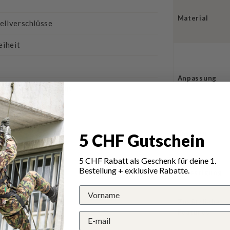
Material
ellverschlüsse
iheit
Anpassung
 Individualisierung
Taschen
5 CHF Gutschein
5 CHF Rabatt als Geschenk für deine 1.
Bestellung + exklusive Rabatte.
Befestigung
Zusätzliche
Features