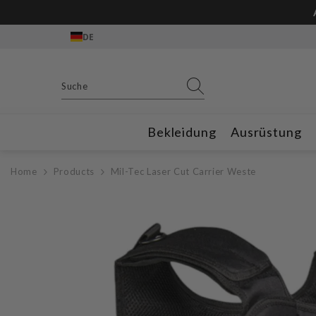
Zum Inhalt springen
Anmeldung Whatsapp Newsletter
DE
Bekleidung
Ausrüstung
Home
Products
Mil-Tec Laser Cut Carrier Weste