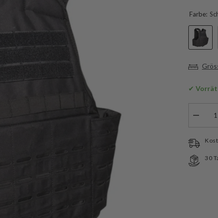
Farbe:
Sc
Grös
✔
 Vorrät
Menge
verringe
für
Mil-
Kost
Tec
Laser
30 T
Cut
Carrier
Weste