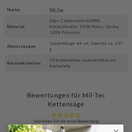
Marke
Mil-Tec
Säge: Carbonstahl (65MN),
Material
Handschlaufen: 100% Nylon, Tasche:
100% Polyester
Gesamtlänge: 64 cm, Gewicht: ca. 135
Abmessungen
g
33 Kettenzähne, nachschärfbar mit
Besonderheiten
Kettenfeile
Bewertungen für Mil-Tec
Kettensäge
Schreiben Sie die erste Bewertung