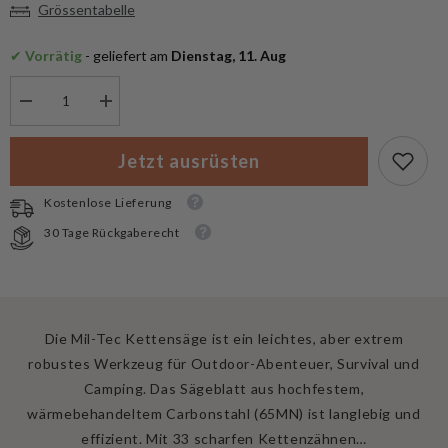
Grössentabelle
✔
 Vorrätig
 - geliefert am
 Dienstag, 11. Aug
Menge
Menge
verringern
erhöhen
für
für
Mil-
Mil-
Jetzt ausrüsten
Tec
Tec
Kettensäge
Kettensäge
Kostenlose Lieferung
30 Tage Rückgaberecht
Die Mil-Tec Kettensäge ist ein leichtes, aber extrem
robustes Werkzeug für Outdoor-Abenteuer, Survival und
Camping. Das Sägeblatt aus hochfestem,
wärmebehandeltem Carbonstahl (65MN) ist langlebig und
effizient. Mit 33 scharfen Kettenzähnen…