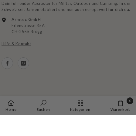
Dein führender Ausrüster für Militär, Outdoor und Camping. In der
Schweiz seit Jahren etabliert und nun auch europaweit für dich da.
Armtec GmbH
Erlenstrasse 35A
CH-2555 Brügg
Hilfe & Kontakt
0
AGB
|
Zahlung
|
Lieferung
|
Datenschutz
|
Impressum
0
Home
Suchen
Kategorien
Warenkorb
Artike
Zahlungsarten