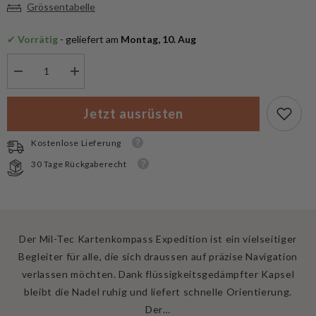
Grössentabelle
✔
 Vorrätig
 - geliefert am
 Montag, 10. Aug
Menge
Menge
verringern
erhöhen
für
für
Mil-
Mil-
Jetzt ausrüsten
Tec
Tec
Kartenkompass
Kartenkompass
Expedition
Expedition
Kostenlose Lieferung
30 Tage Rückgaberecht
Der Mil-Tec Kartenkompass Expedition ist ein vielseitiger
Begleiter für alle, die sich draussen auf präzise Navigation
verlassen möchten. Dank flüssigkeitsgedämpfter Kapsel
bleibt die Nadel ruhig und liefert schnelle Orientierung.
Der…