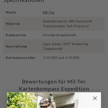
Marke
Mil-Tec
Deckelmaterial: ABS Kunststoff,
Material
Transparenter Teil: Polyacryl
Kompasstyp
Flüssigkeitsgedämpft
Lupe, Lineal, 360° Skalenring,
Ausstattung
Tragekordel
Kartenmassstäbe
1:25.000 und 1:50.000
Bewertungen für Mil-Tec
Kartenkompass Expedition
Schreiben Sie die erste Bewertung