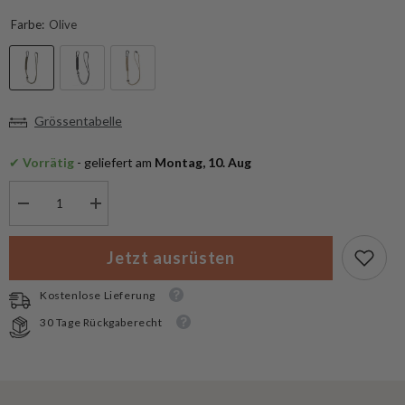
Farbe:
Olive
Grössentabelle
✔
 Vorrätig
 - geliefert am
 Montag, 10. Aug
Menge
Menge
verringern
erhöhen
für
für
Mil-
Mil-
Jetzt ausrüsten
Tec
Tec
Karabiner
Karabiner
Paracord
Paracord
Kostenlose Lieferung
30 Tage Rückgaberecht