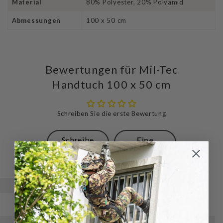
Material
80% Polyester, 20% Polyamid
Abmessungen
100 x 50 cm
Bewertungen für Mil-Tec
Handtuch 100 x 50 cm
Schreiben Sie die erste Bewertung
Schreibe
Eine
eine
Frage
Bewertung
stellen