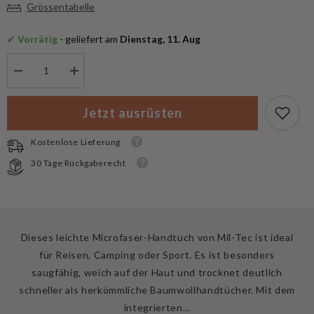
Grössentabelle
✔
 Vorrätig
 - geliefert am
 Dienstag, 11. Aug
Menge
Menge
verringern
erhöhen
für
für
Mil-
Mil-
Jetzt ausrüsten
Tec
Tec
Handtuch
Handtuch
100
100
Kostenlose Lieferung
x
x
50
50
30 Tage Rückgaberecht
cm
cm
Dieses leichte Microfaser-Handtuch von Mil-Tec ist ideal
für Reisen, Camping oder Sport. Es ist besonders
saugfähig, weich auf der Haut und trocknet deutlich
schneller als herkömmliche Baumwollhandtücher. Mit dem
integrierten…