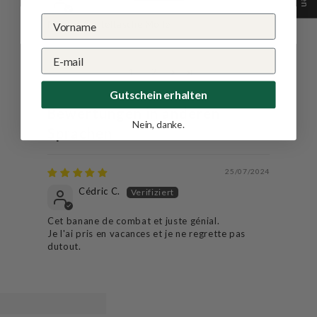
Mil-Tec Gürteltasche Molle
1
2
Gutschein erhalten
Bewertungen in anderen
Nein, danke.
Sprachen
25/07/2024
Cédric C.
Cet banane de combat et juste génial.
Je l'ai pris en vacances et je ne regrette pas
dutout.