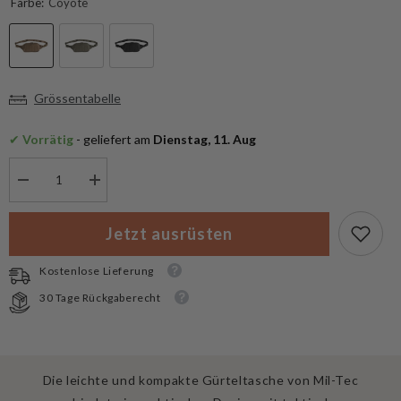
Farbe:
Coyote
Grössentabelle
✔
 Vorrätig
 - geliefert am
 Dienstag, 11. Aug
Menge
Menge
verringern
erhöhen
für
für
Mil-
Mil-
Jetzt ausrüsten
Tec
Tec
Gürteltasche
Gürteltasche
Molle
Molle
Kostenlose Lieferung
30 Tage Rückgaberecht
Die leichte und kompakte Gürteltasche von Mil-Tec