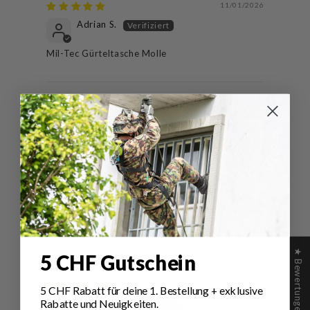
11/01/2026
Adrian S.
Mil-Tec Gürteltasche Molle
18/06/2025
Kevin W.
Ist top
31/01/2024
Bruno R.
sehr guter Artikel
★ Bewertungen
5 CHF Gutschein
30/11/2023
5 CHF Rabatt für deine 1.
Bestellung
+ exklusive
Rabatte und Neuigkeiten.
Manuela F.