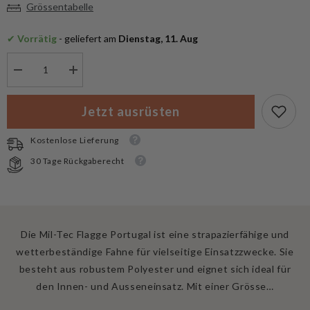
Grössentabelle
✔
 Vorrätig
 - geliefert am
 Dienstag, 11. Aug
Menge
Menge
verringern
erhöhen
für
für
Mil-
Mil-
Jetzt ausrüsten
Tec
Tec
Flagge
Flagge
Portugal
Portugal
Kostenlose Lieferung
30 Tage Rückgaberecht
Die Mil-Tec Flagge Portugal ist eine strapazierfähige und
wetterbeständige Fahne für vielseitige Einsatzzwecke. Sie
besteht aus robustem Polyester und eignet sich ideal für
den Innen- und Ausseneinsatz. Mit einer Grösse…