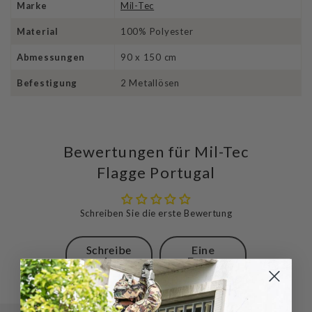
Marke
Mil-Tec
Material
100% Polyester
Abmessungen
90 x 150 cm
Befestigung
2 Metallösen
Bewertungen für Mil-Tec
Flagge Portugal
Schreiben Sie die erste Bewertung
Schreibe
Eine
eine
Frage
Bewertung
stellen