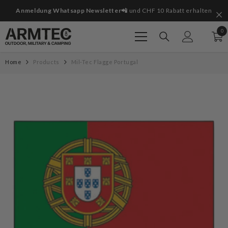
Zum Inhalt springen
it
Anmeldung Whatsapp Newsletter📲
und CHF 10 Rabatt erhalten
0
0
Art
Home
Products
Mil-Tec Flagge Portugal