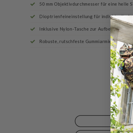
50 mm Objektivdurchmesser für eine helle S
Dioptrienfeineinstellung für individuelle 
Inklusive Nylon-Tasche zur Aufbewahrung
Robuste, rutschfeste Gummiarmierung
Bewert