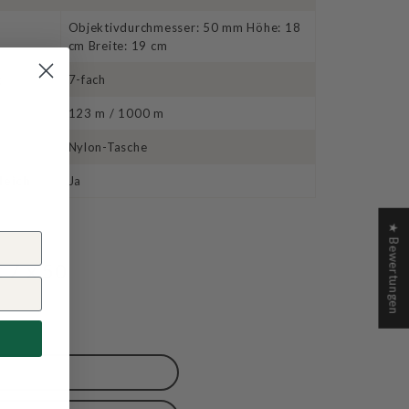
Objektivdurchmesser: 50 mm Höhe: 18
cm Breite: 19 cm
g
7-fach
123 m / 1000 m
Nylon-Tasche
leich
Ja
★ Bewertungen
 7 x 50