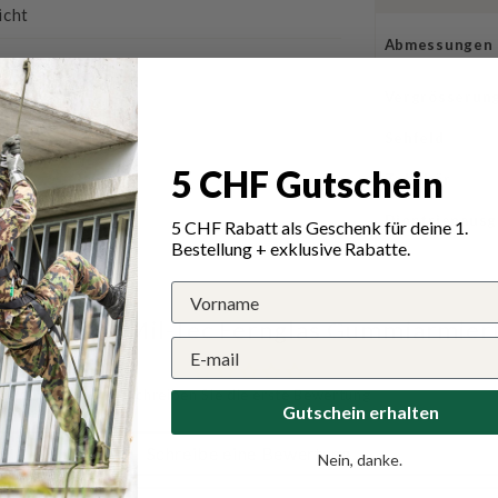
icht
Abmessungen
Anpassung
Vergrösserun
Sehfeld
5 CHF Gutschein
Zubehör
Dioptrienausg
5 CHF Rabatt als Geschenk für deine 1.
Bestellung + exklusive Rabatte.
ungen für Mil-Tec Fernglas Gummiarmiert
Schreiben Sie die erste Bewertung
Gutschein erhalten
Schreibe eine Bewertung
Nein, danke.