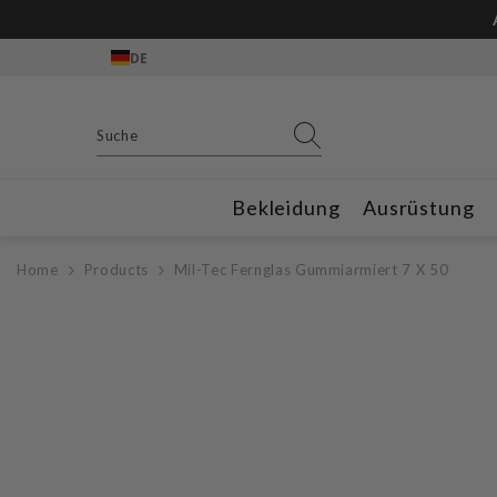
Zum Inhalt springen
DE
Bekleidung
Ausrüstung
Home
Products
Mil-Tec Fernglas Gummiarmiert 7 X 50