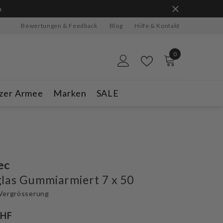
n
Bewertungen & Feedback
Blog
Hilfe & Kontakt
0
0
Artikel
zer Armee
Marken
SALE
ec
las Gummiarmiert 7 x 50
Vergrösserung
CHF