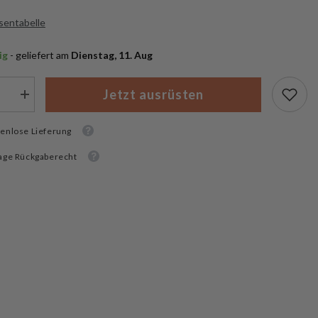
sentabelle
ig
 - geliefert am
 Dienstag, 11. Aug
Jetzt ausrüsten
Menge
rn
erhöhen
für
enlose Lieferung
Mil-
Tec
s
Fernglas
age Rückgaberecht
rmiert
Gummiarmiert
7
x
50