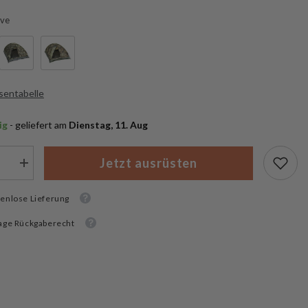
ive
sentabelle
ig
 - geliefert am
 Dienstag, 11. Aug
Jetzt ausrüsten
Menge
rn
erhöhen
für
enlose Lieferung
Mil-
Tec
nzelt
Dreimannzelt
age Rückgaberecht
Iglu
d
Standard