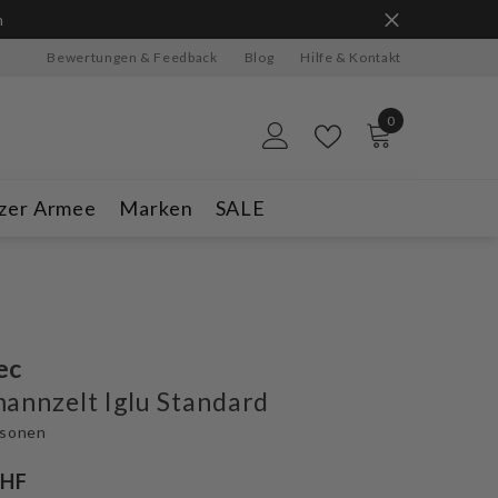
n
Bewertungen & Feedback
Blog
Hilfe & Kontakt
0
0
Artikel
zer Armee
Marken
SALE
ec
annzelt Iglu Standard
rsonen
CHF