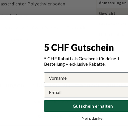
Abmessungen
wasserdichter Polyethylenboden
Gewicht
und aufzubauen
Personenzahl
nk strapazierfähigem Polyester-Packsack
Material des
lität unterwegs
Gestänges
5 CHF Gutschein
Wassersäule
Zelthaut
5 CHF Rabatt als Geschenk für deine 1.
Bestellung + exklusive Rabatte.
tungen für Mil-Tec Dreimannzelt Iglu St
Schreiben Sie die erste Bewertung
Gutschein erhalten
Schreibe eine Bewertung
Nein, danke.