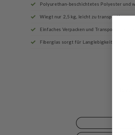
Polyurethan-beschichtetes Polyester und 
Wiegt nur 2,5 kg, leicht zu transportieren 
Einfaches Verpacken und Transportieren da
Fiberglas sorgt für Langlebigkeit und Stabi
Bewer