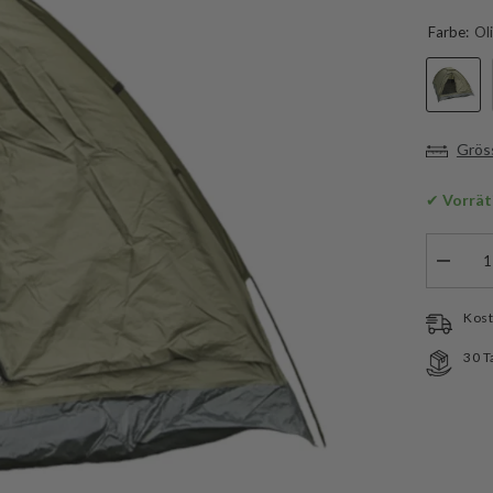
Farbe:
Ol
Grös
✔
 Vorrät
Menge
verringe
für
Mil-
Kost
Tec
Dreiman
30 T
Iglu
Standar