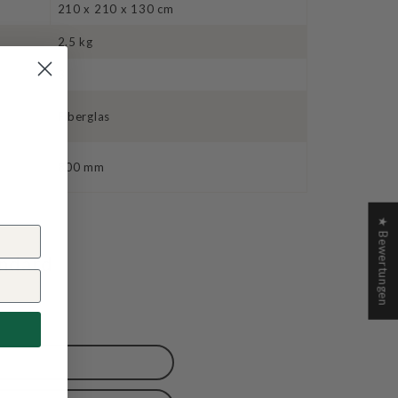
210 x 210 x 130 cm
2.5 kg
3
Fiberglas
800 mm
★ Bewertungen
andard