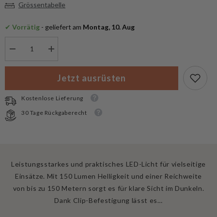
Grössentabelle
✔
 Vorrätig
 - geliefert am
 Montag, 10. Aug
Menge
Menge
verringern
erhöhen
für
für
Mil-
Mil-
Jetzt ausrüsten
Tec
Tec
Cap
Cap
Light
Light
Kostenlose Lieferung
LED
LED
Cree
Cree
30 Tage Rückgaberecht
Leistungsstarkes und praktisches LED-Licht für vielseitige
Einsätze. Mit 150 Lumen Helligkeit und einer Reichweite
von bis zu 150 Metern sorgt es für klare Sicht im Dunkeln.
Dank Clip-Befestigung lässt es…