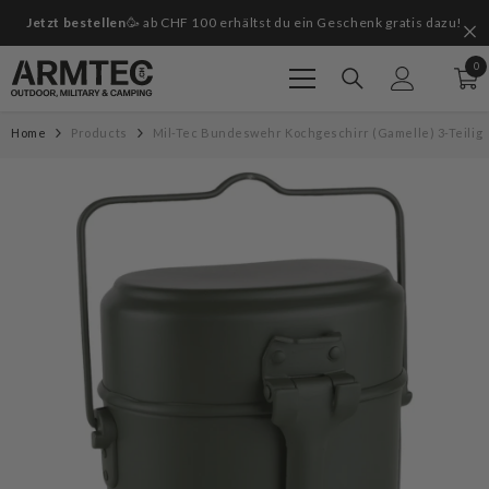
Zum Inhalt springen
Jetzt bestellen
🥳 ab CHF 100 erhältst du ein Geschenk gratis dazu!
G
0
0
Art
Home
Products
Mil-Tec Bundeswehr Kochgeschirr (Gamelle) 3-Teilig