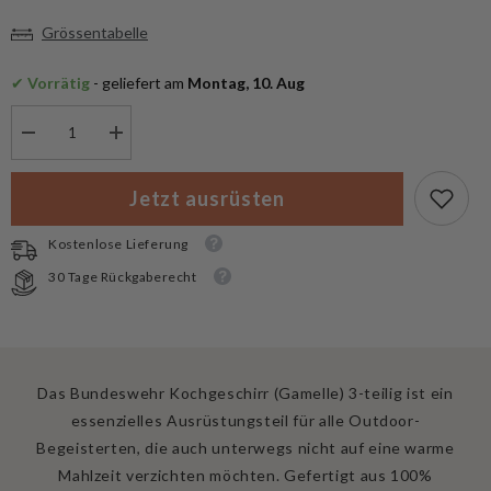
Grössentabelle
✔
 Vorrätig
 - geliefert am
 Montag, 10. Aug
Menge
Menge
verringern
erhöhen
für
für
Mil-
Mil-
Jetzt ausrüsten
Tec
Tec
Bundeswehr
Bundeswehr
Kochgeschirr
Kochgeschirr
Kostenlose Lieferung
(Gamelle)
(Gamelle)
3-
3-
30 Tage Rückgaberecht
teilig
teilig
Das Bundeswehr Kochgeschirr (Gamelle) 3-teilig ist ein
essenzielles Ausrüstungsteil für alle Outdoor-
Begeisterten, die auch unterwegs nicht auf eine warme
Mahlzeit verzichten möchten. Gefertigt aus 100%