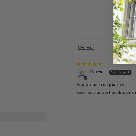
Sort by
Florence
Super montre sportive
Excellent rapport qualité prix