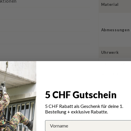
nktionen
Material
Abmessungen
Uhrwerk
Batterietyp
Verschluss
5 CHF Gutschein
tungen für Mil-Tec Army Uhr Paracord S
5 CHF Rabatt als Geschenk für deine 1.
Bestellung + exklusive Rabatte.
5.00 von 5
Total 1 Bewertung