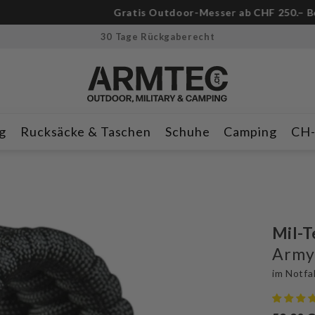
-Messer ab CHF 250.– Bestellwert!
🔪Nur für kurze Zeit & solan
30 Tage Rückgaberecht
g
Rucksäcke & Taschen
Schuhe
Camping
CH
Mil-T
Army
im Notfal