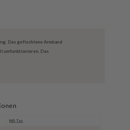
tung. Das geflochtene Armband
eil umfunktionieren. Das
tionen
Mil-Tec