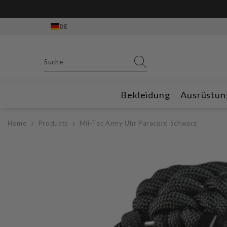
Zum Inhalt springen
Gratis Outdoor
DE
Bekleidung
Ausrüstun
Home
Products
Mil-Tec Army Uhr Paracord Schwarz