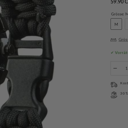
59.90 
Grösse:
M
Grös
✔
 Vorrät
Menge
verringe
für
Mil-
Kost
Tec
Army
30 T
Uhr
Paracor
Schwar