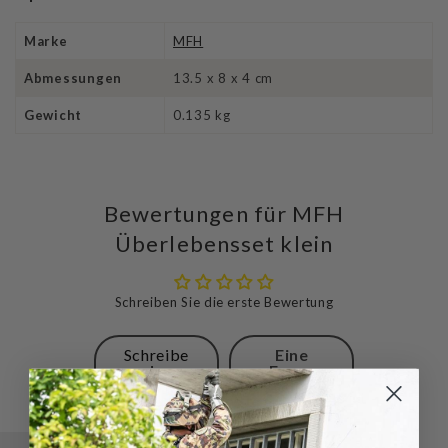
Marke
MFH
Abmessungen
13.5 x 8 x 4 cm
Gewicht
0.135 kg
Bewertungen für MFH
Überlebensset klein
Schreiben Sie die erste Bewertung
Schreibe
Eine
eine
Frage
Bewertung
stellen