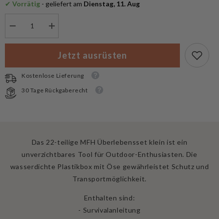
✔
 Vorrätig
 - geliefert am
 Dienstag, 11. Aug
Menge
Menge
verringern
erhöhen
für
für
MFH
MFH
Jetzt ausrüsten
Überlebensset
Überlebensset
klein
klein
Kostenlose Lieferung
30 Tage Rückgaberecht
Das 22-teilige MFH Überlebensset klein ist ein
unverzichtbares Tool für Outdoor-Enthusiasten. Die
wasserdichte Plastikbox mit Öse gewährleistet Schutz und
Transportmöglichkeit.
Enthalten sind:
- Survivalanleitung