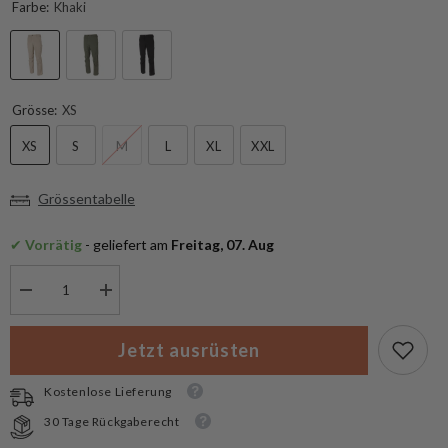
Farbe:
Khaki
Grösse:
XS
XS
S
M
L
XL
XXL
Grössentabelle
✔
 Vorrätig
 - geliefert am
 Freitag, 07. Aug
Menge
Menge
verringern
erhöhen
für
für
MFH
MFH
Jetzt ausrüsten
Trekking
Trekking
Hose
Hose
Rachel
Rachel
Kostenlose Lieferung
30 Tage Rückgaberecht