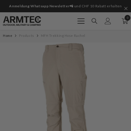
Zum Inhalt springen
it
Anmeldung Whatsapp Newsletter📲
und CHF 10 Rabatt erhalten
0
0
Art
Home
Products
MFH Trekking Hose Rachel