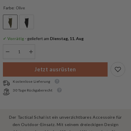
Farbe:
Olive
✔
 Vorrätig
 - geliefert am
 Dienstag, 11. Aug
Menge
Menge
verringern
erhöhen
für
für
MFH
MFH
Jetzt ausrüsten
Halstuch
Halstuch
Tactical
Tactical
Schal
Schal
Kostenlose Lieferung
30 Tage Rückgaberecht
Der Tactical Schal ist ein unverzichtbares Accessoire für
den Outdoor-Einsatz. Mit seinem dreieckigen Design