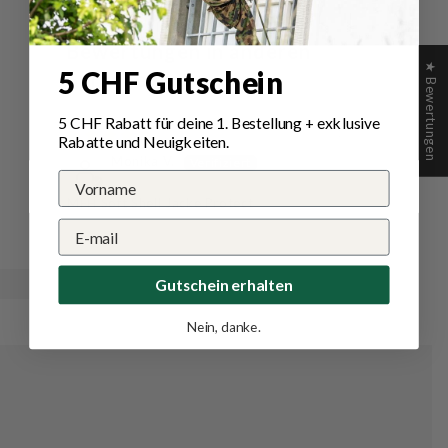
Bewertungen in anderen
★ Bewertungen
5 CHF Gutschein
Sprachen
5 CHF Rabatt für deine 1.
Bestellung
+ exklusive
03/12/2023
Rabatte und Neuigkeiten.
Monika V.
MFH Soft Shell Jacke Protect
Gutschein erhalten
Nein, danke.