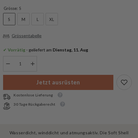
Grösse:
S
S
M
L
XL
Grössentabelle
✔
 Vorrätig
 - geliefert am
 Dienstag, 11. Aug
Menge
Menge
verringern
erhöhen
für
für
MFH
MFH
Jetzt ausrüsten
Soft
Soft
Shell
Shell
Jacke
Jacke
Kostenlose Lieferung
Protect
Protect
30 Tage Rückgaberecht
Wasserdicht, winddicht und atmungsaktiv. Die Soft Shell