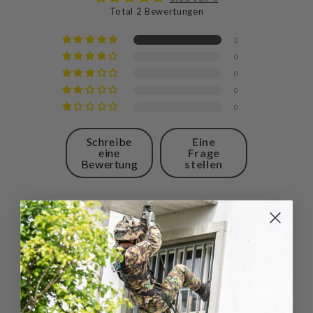
Total 2 Bewertungen
2
0
0
0
0
Schreibe
Eine
eine
Frage
Bewertung
stellen
Sort by
08/06/2023
Stefania
top produkt! nichts auszusetzen