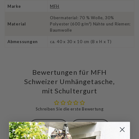
Marke
MFH
Obermaterial: 70 % Wolle, 30%
Material
Polyester (600 g/m²) Nähte und Riemen:
Baumwolle
Abmessungen
ca. 40 x 30 x 10 cm (B x H x T)
Bewertungen für MFH
Schweizer Umhängetasche,
mit Schultergurt
Schreiben Sie die erste Bewertung
Schreibe
Eine
eine
Frage
Bewertung
stellen