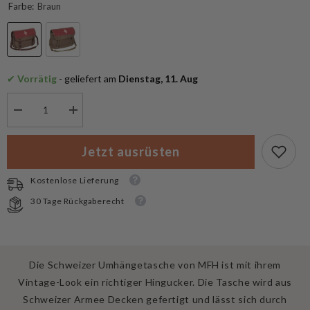
Farbe:
Braun
✔
 Vorrätig
 - geliefert am
 Dienstag, 11. Aug
Menge
Menge
verringern
erhöhen
für
für
MFH
MFH
Jetzt ausrüsten
Schweizer
Schweizer
Umhängetasche,
Umhängetasche,
mit
mit
Kostenlose Lieferung
Schultergurt
Schultergurt
30 Tage Rückgaberecht
Die Schweizer Umhängetasche von MFH ist mit ihrem
Vintage-Look ein richtiger Hingucker. Die Tasche wird aus
Schweizer Armee Decken gefertigt und lässt sich durch