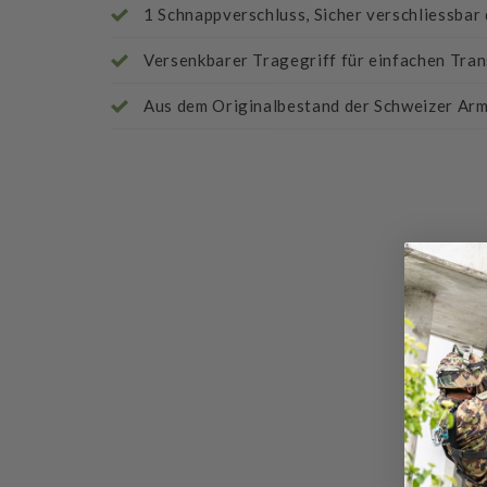
1 Schnappverschluss, Sicher verschliessba
Versenkbarer Tragegriff für einfachen Tra
Aus dem Originalbestand der Schweizer Ar
Bew