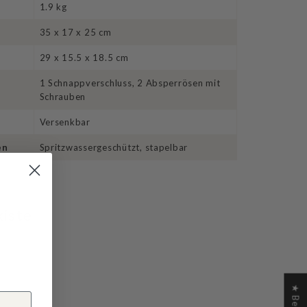
1.9 kg
35 x 17 x 25 cm
29 x 15.5 x 18.5 cm
1 Schnappverschluss, 2 Absperrösen mit
Schrauben
Versenkbar
en
Spritzwassergeschützt, stapelbar
iste