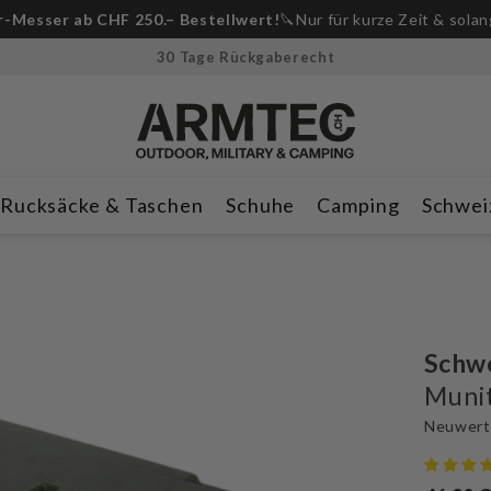
-Messer ab CHF 250.– Bestellwert!
🔪Nur für kurze Zeit & solan
30 Tage Rückgaberecht
Rucksäcke & Taschen
Schuhe
Camping
Schwei
Schw
Munit
Neuwerti