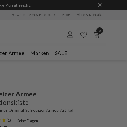
ge Vorrat reicht.
Bewertungen & Feedback
Blog
Hilfe & Kontakt
0
0
Artikel
zer Armee
Marken
SALE
eizer Armee
ionskiste
ger Original Schweizer Armee Artikel
(1)
Keine Fragen