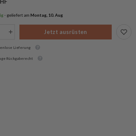
CHF
ig
 - geliefert am
 Montag, 10. Aug
Jetzt ausrüsten
Menge
rn
erhöhen
für
er
enlose Lieferung
Schweizer
Armee
nskiste
Munitionskiste
age Rückgaberecht