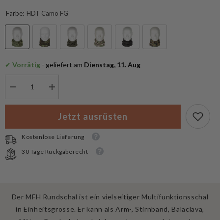
Farbe:
HDT Camo FG
✔
 Vorrätig
 - geliefert am
 Dienstag, 11. Aug
Menge
Menge
verringern
erhöhen
für
für
MFH
MFH
Jetzt ausrüsten
Halstuch
Halstuch
Rundschal
Rundschal
Kostenlose Lieferung
30 Tage Rückgaberecht
Der MFH Rundschal ist ein vielseitiger Multifunktionsschal
in Einheitsgrösse. Er kann als Arm-, Stirnband, Balaclava,