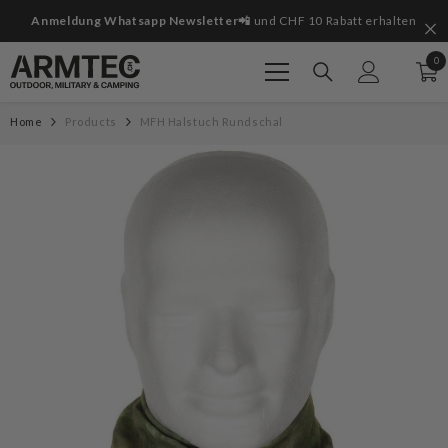
Zum Inhalt springen
it
Anmeldung Whatsapp Newsletter📲
und CHF 10 Rabatt erhalten
0
0
Art
Home
Products
MFH Halstuch Rundschal