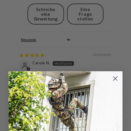
Schreibe
Eine
eine
Frage
Bewertung
stellen
Sort by
25/09/2025
Carole N.
Alles tipp topp danke
01/12/2024
Mil
Gute quali sehr angenehm