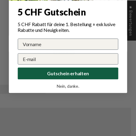
20/06/2024
★ Bewertungen
5 CHF Gutschein
Maria M.
MFH Rundschal
5 CHF Rabatt für deine 1.
Bestellung
+ exklusive
Rabatte und Neuigkeiten.
06/05/2024
Noam B.
Top 👍🏻
Gutschein erhalten
Nein, danke.