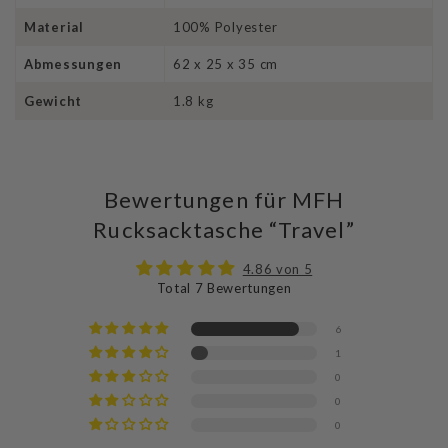
Material
100% Polyester
Abmessungen
62 x 25 x 35 cm
Gewicht
1.8 kg
Bewertungen für MFH
Rucksacktasche “Travel”
4.86 von 5
Total 7 Bewertungen
6
1
0
0
0