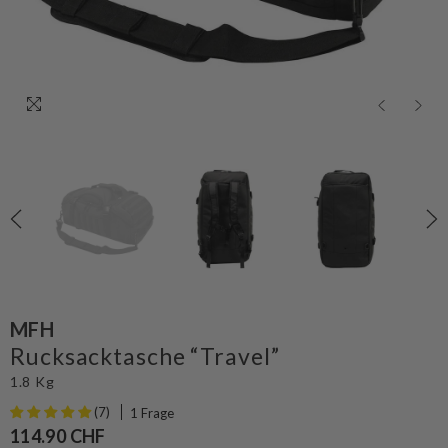
MFH
Rucksacktasche “Travel”
1.8 Kg
(7)
1 Frage
114.90 CHF