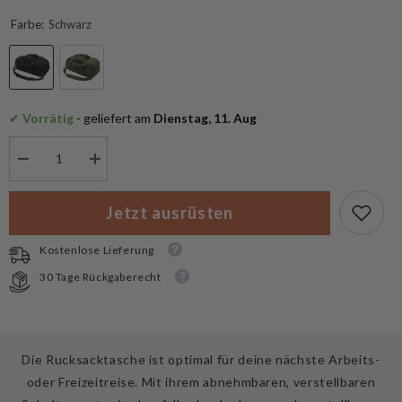
Farbe:
Schwarz
✔
 Vorrätig
 - geliefert am
 Dienstag, 11. Aug
Menge
Menge
verringern
erhöhen
für
für
MFH
MFH
Jetzt ausrüsten
Rucksacktasche
Rucksacktasche
“Travel”
“Travel”
Kostenlose Lieferung
30 Tage Rückgaberecht
Die Rucksacktasche ist optimal für deine nächste Arbeits-
oder Freizeitreise. Mit ihrem abnehmbaren, verstellbaren