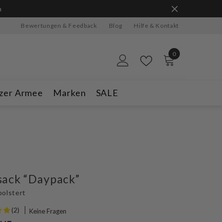
n
Bewertungen & Feedback
Blog
Hilfe & Kontakt
0
0
Artikel
zer Armee
Marken
SALE
sack “Daypack”
polstert
(2)
Keine Fragen