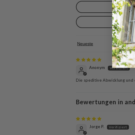
Sort by
Anonym
Die speditive Abwicklung und d
Bewertungen in an
Jorge P.