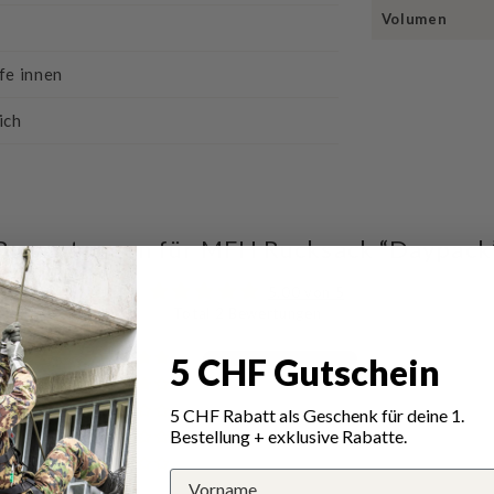
Volumen
fe innen
ich
Bewertungen für MFH Rucksack “Daypack
5.00 von 5
Total 2 Bewertungen
5 CHF Gutschein
2
0
5 CHF Rabatt als Geschenk für deine 1.
0
Bestellung + exklusive Rabatte.
0
0