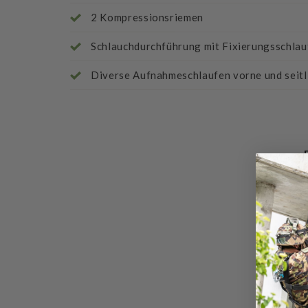
2 Kompressionsriemen
Schlauchdurchführung mit Fixierungsschlau
Diverse Aufnahmeschlaufen vorne und seitl