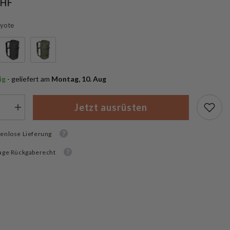
CHF
yote
ig
 - geliefert am
 Montag, 10. Aug
Jetzt ausrüsten
Menge
rn
erhöhen
für
enlose Lieferung
MFH
ck
Rucksack
k”
“Daypack”
age Rückgaberecht