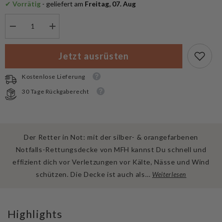
✔
 Vorrätig
 - geliefert am
 Freitag, 07. Aug
Menge
Menge
verringern
erhöhen
für
für
MFH
MFH
Jetzt ausrüsten
Rettungsdecke
Rettungsdecke
Silber-
Silber-
&amp;
&amp;
Kostenlose Lieferung
Orangefarben
Orangefarben
30 Tage Rückgaberecht
Der Retter in Not: mit der silber- & orangefarbenen
Notfalls-Rettungsdecke von MFH kannst Du schnell und
effizient dich vor Verletzungen vor Kälte, Nässe und Wind
schützen. Die Decke ist auch als…
Weiterlesen
Highlights