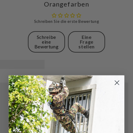
Orangefarben
Schreiben Sie die erste Bewertung
Schreibe
Eine
eine
Frage
Bewertung
stellen