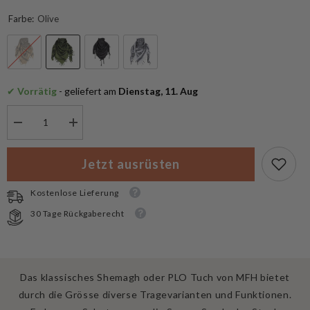
Farbe:
Olive
✔
 Vorrätig
 - geliefert am
 Dienstag, 11. Aug
Menge
Menge
verringern
erhöhen
für
für
MFH
MFH
Jetzt ausrüsten
Shemagh
Shemagh
Klassisches
Klassisches
PLO
PLO
Kostenlose Lieferung
Halstuch
Halstuch
30 Tage Rückgaberecht
Das klassisches Shemagh oder PLO Tuch von MFH bietet
durch die Grösse diverse Tragevarianten und Funktionen.