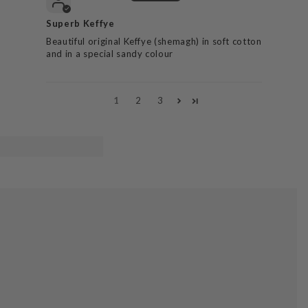
Superb Keffye
Beautiful original Keffye (shemagh) in soft cotton
and in a special sandy colour
1
2
3