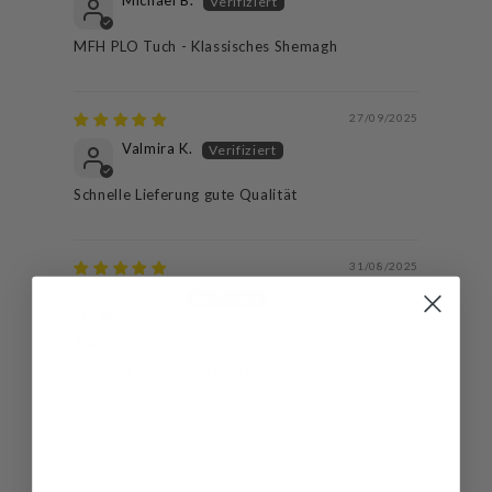
MFH PLO Tuch - Klassisches Shemagh
27/09/2025
Valmira K.
Schnelle Lieferung gute Qualität
31/08/2025
Hetti H.
Tücher
Sehr gut, prompte Lieferung... merci
1
2
3