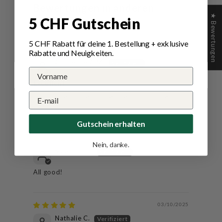
Bewertungen in anderen
★ Bewertungen
5 CHF Gutschein
Sprachen
5 CHF Rabatt für deine 1.
Bestellung
+ exklusive
24/11/2025
Rabatte und Neuigkeiten.
Guilherme C.M.
Excellent
Produit de bonne qualité. Très satisfait de mon
achat.
Gutschein erhalten
13/10/2025
Nein, danke.
Valentino F.
All good!
03/10/2025
Nathalie C.