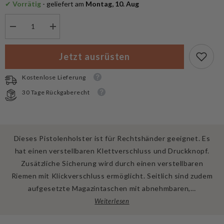
✔
 Vorrätig
 - geliefert am
 Montag, 10. Aug
Menge
Menge
verringern
erhöhen
für
für
MFH
MFH
Jetzt ausrüsten
Pistolenholster
Pistolenholster
MOLLE,
MOLLE,
rechts
rechts
Kostenlose Lieferung
30 Tage Rückgaberecht
Dieses Pistolenholster ist für Rechtshänder geeignet. Es
hat einen verstellbaren Klettverschluss und Druckknopf.
Zusätzliche Sicherung wird durch einen verstellbaren
Riemen mit Klickverschluss ermöglicht. Seitlich sind zudem
aufgesetzte Magazintaschen mit abnehmbaren,…
Weiterlesen