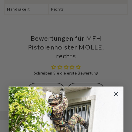
Händigkeit
Rechts
Bewertungen für MFH
Pistolenholster MOLLE,
rechts
Schreiben Sie die erste Bewertung
Schreibe
Eine
eine
Frage
Bewertung
stellen