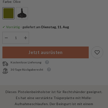
Farbe:
Olive
✔
 Vorrätig
 - geliefert am
 Dienstag, 11. Aug
Menge
Menge
verringern
erhöhen
für
für
MFH
MFH
Jetzt ausrüsten
Pistolenbeinholster
Pistolenbeinholster
MOLLE,
MOLLE,
rechts
rechts
Kostenlose Lieferung
30 Tage Rückgaberecht
Dieses Pistolenbeinholster ist für Rechtshänder geeignet.
Es hat eine verstärkte Trägerplatte mit Molle-
Aufnahmeschlaufen. Der Beingurt ist mit einem