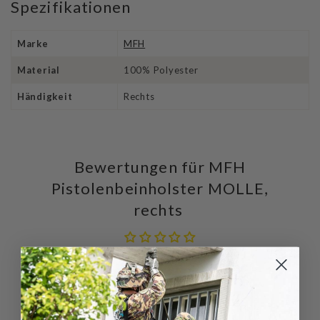
Spezifikationen
Marke
MFH
Material
100% Polyester
Händigkeit
Rechts
Bewertungen für MFH
Pistolenbeinholster MOLLE,
rechts
Schreiben Sie die erste Bewertung
Schreibe
Eine
eine
Frage
Bewertung
stellen