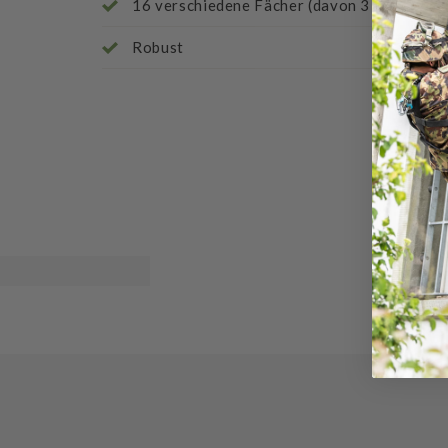
16 verschiedene Fächer (davon 3 transpare
Robust