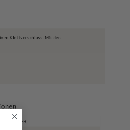
inen Klettverschluss. Mit den
tionen
MFH