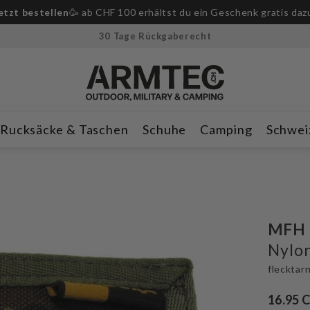
-Messer ab CHF 250.– Bestellwert!
🔪Nur für kurze Zeit & solan
30 Tage Rückgaberecht
Rucksäcke & Taschen
Schuhe
Camping
Schwei
MFH
Nylo
flecktar
16.95 