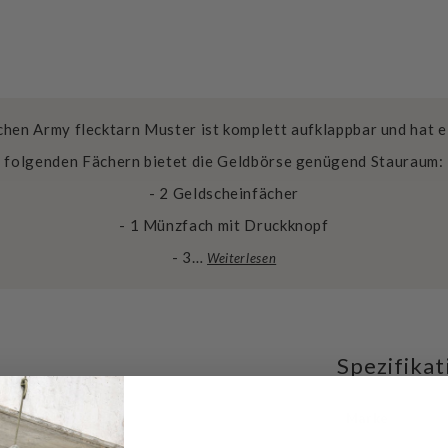
hen Army flecktarn Muster ist komplett aufklappbar und hat e
folgenden Fächern bietet die Geldbörse genügend Stauraum:
- 2 Geldscheinfächer
- 1 Münzfach mit Druckknopf
- 3…
Weiterlesen
Spezifika
Marke