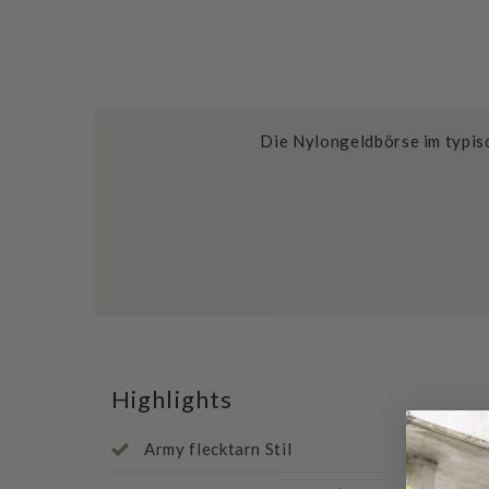
Die Nylongeldbörse im typisc
Highlights
Army flecktarn Stil