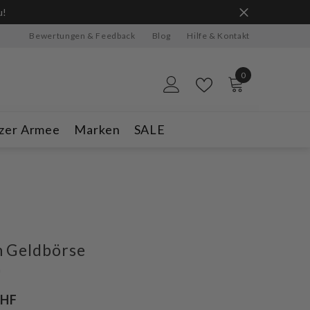
ge Vorrat reicht.
Bewertungen & Feedback
Blog
Hilfe & Kontakt
0
0
Artikel
zer Armee
Marken
SALE
n Geldbörse
n
CHF