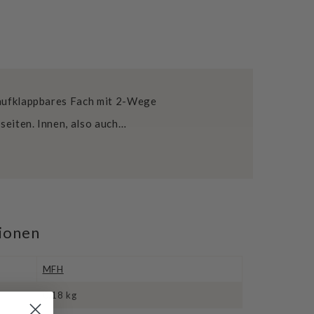
 aufklappbares Fach mit 2-Wege
seiten. Innen, also auch…
tionen
MFH
0.18 kg