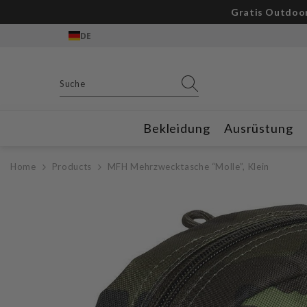
Zum Inhalt springen
Gratis Outdoor
DE
Bekleidung
Ausrüstung
Home
Products
MFH Mehrzwecktasche “Molle”, Klein