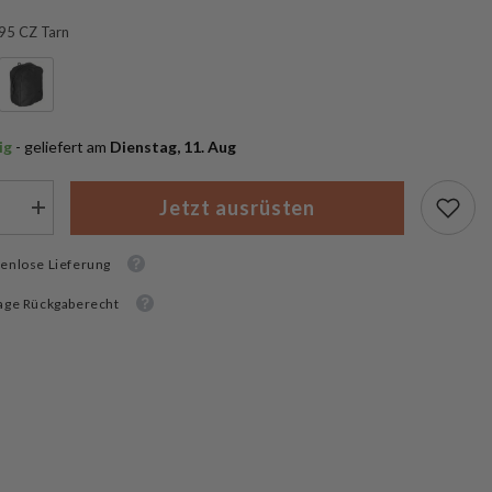
95 CZ Tarn
ig
 - geliefert am
 Dienstag, 11. Aug
Jetzt ausrüsten
Menge
rn
erhöhen
für
enlose Lieferung
MFH
ecktasche
Mehrzwecktasche
“Molle”,
age Rückgaberecht
klein