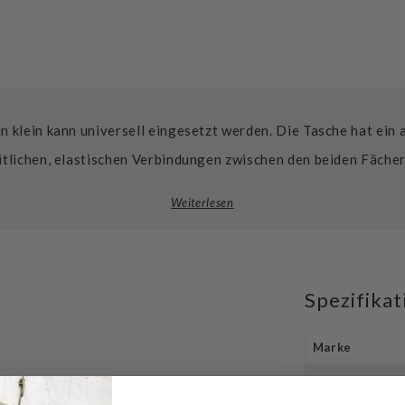
n klein kann universell eingesetzt werden. Die Tasche hat ein
itlichen, elastischen Verbindungen zwischen den beiden Fächer
Weiterlesen
Spezifika
Marke
Gewicht