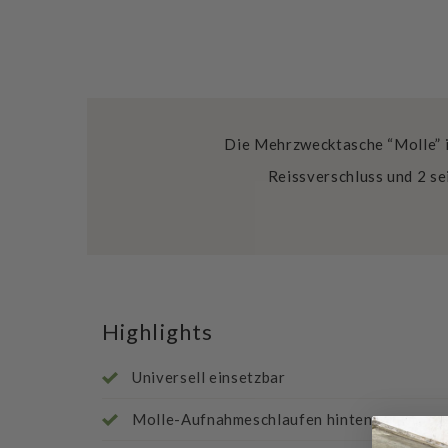
Die Mehrzwecktasche “Molle” i
Reissverschluss und 2 se
Highlights
Universell einsetzbar
Molle-Aufnahmeschlaufen hinten