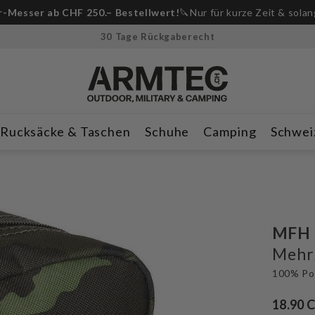
-Messer ab CHF 250.– Bestellwert!
🔪Nur für kurze Zeit & solan
30 Tage Rückgaberecht
Rucksäcke & Taschen
Schuhe
Camping
Schwei
MFH
Mehrz
100% Po
18.90 