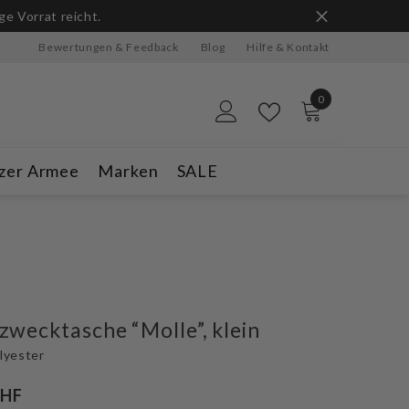
ge Vorrat reicht.
Bewertungen & Feedback
Blog
Hilfe & Kontakt
0
0
Artikel
zer Armee
Marken
SALE
wecktasche “Molle”, klein
lyester
CHF