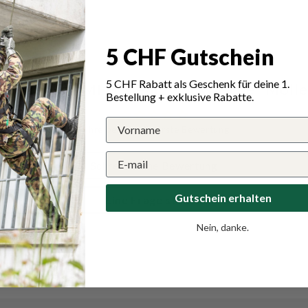
5 CHF Gutschein
5 CHF Rabatt als Geschenk für deine 1.
tungen für MFH Mehrzwecktasche “Molle”,
Bestellung + exklusive Rabatte.
Schreiben Sie die erste Bewertung
Schreibe eine Bewertung
Gutschein erhalten
Eine Frage stellen
Nein, danke.