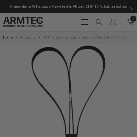
Zum Inhalt springen
it
Anmeldung Whatsapp Newsletter📲
und CHF 10 Rabatt erhalten
0
0
Art
Home
Products
MFH Kunststoffhandschellen 10er Set. 55 X 1.25cm