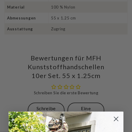
Material
100 % Nylon
Abmessungen
55 x 1.25 cm
Ausstattung
Zugring
Bewertungen für MFH
Kunststoffhandschellen
10er Set. 55 x 1.25cm
Schreiben Sie die erste Bewertung
Schreibe
Eine
eine
Frage
Bewertung
stellen