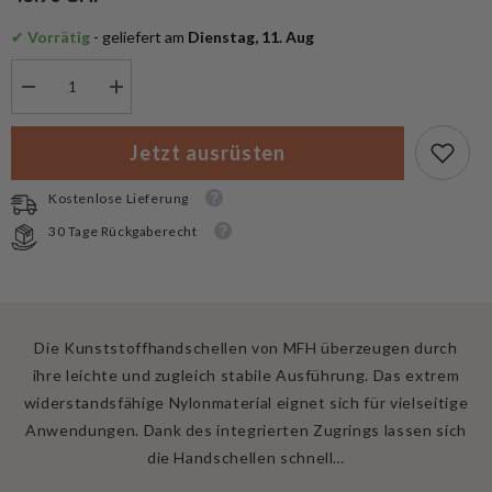
✔
 Vorrätig
 - geliefert am
 Dienstag, 11. Aug
Menge
Menge
verringern
erhöhen
für
für
MFH
MFH
Jetzt ausrüsten
Kunststoffhandschellen
Kunststoffhandschellen
10er
10er
Set.
Set.
Kostenlose Lieferung
55
55
x
x
30 Tage Rückgaberecht
1.25cm
1.25cm
Die Kunststoffhandschellen von MFH überzeugen durch
ihre leichte und zugleich stabile Ausführung. Das extrem
widerstandsfähige Nylonmaterial eignet sich für vielseitige
Anwendungen. Dank des integrierten Zugrings lassen sich
die Handschellen schnell…