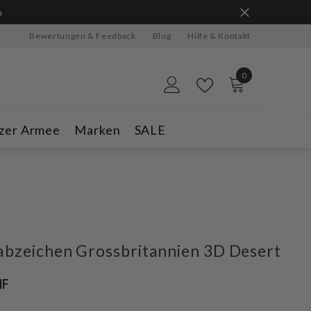
n
Bewertungen & Feedback
Blog
Hilfe & Kontakt
0
0
Artikel
zer Armee
Marken
SALE
abzeichen Grossbritannien 3D Desert
HF