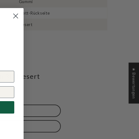
Gummi
Klett-Rückseite
Desert
★ Bewertungen
n 3D Desert