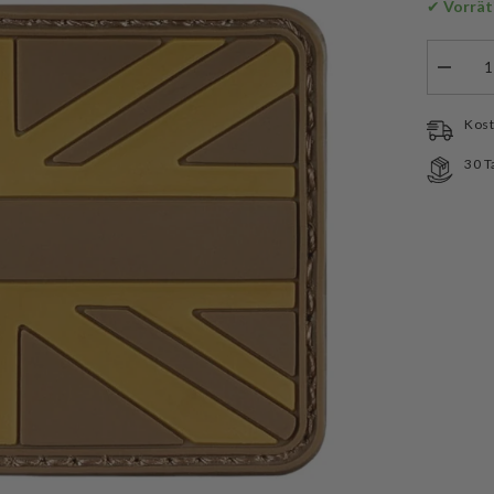
✔
 Vorrät
Menge
verringe
für
MFH
Kost
Klettab
Grossbr
30 T
3D
Desert