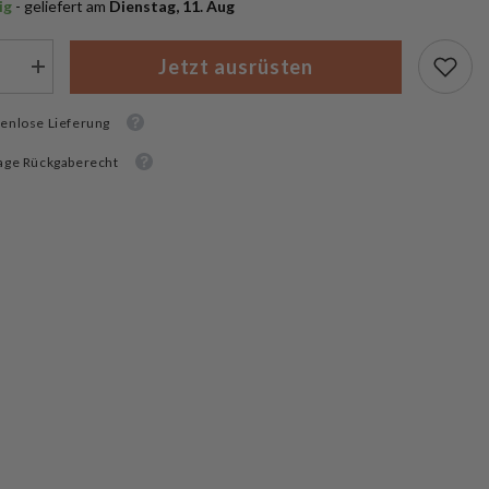
ig
 - geliefert am
 Dienstag, 11. Aug
Jetzt ausrüsten
Menge
rn
erhöhen
für
enlose Lieferung
MFH
zeichen
Klettabzeichen
itannien
Grossbritannien
age Rückgaberecht
3D
Desert