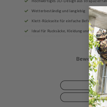
Hochwertiges 3D-Design aus strapazierfä
Wetterbeständig und langlebig
Klett-Rückseite für einfache Befestigung
Ideal für Rucksäcke, Kleidung und taktisch
Bewertunge