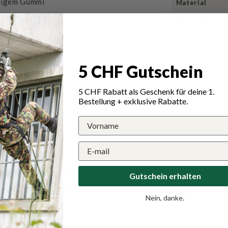
higem Gummi
Material
Befestigung
Farbe
e Ausrüstung
5 CHF Gutschein
5 CHF Rabatt als Geschenk für deine 1.
Bestellung + exklusive Rabatte.
n für MFH Klettabzeichen Grossbritannie
Schreiben Sie die erste Bewertung
Gutschein erhalten
Schreibe eine Bewertung
Nein, danke.
Eine Frage stellen