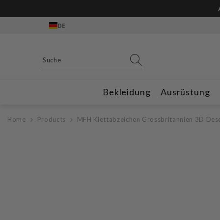
Zum Inhalt springen
DE
Bekleidung
Ausrüstung
Home
Products
MFH Klettabzeichen Grossbritannien 3D Des